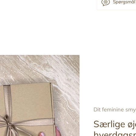
Spørgsmål?
Tilføj
produkt
til
din
indkøbskurv
Dit feminine sm
Særlige øj
hverdags