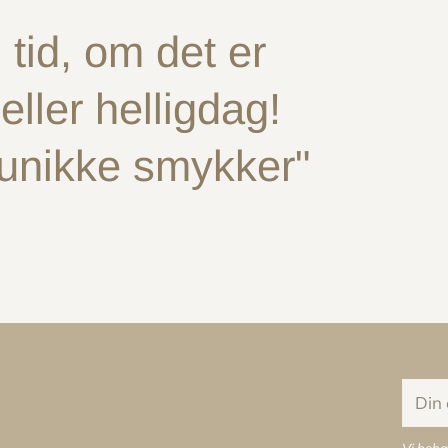
tid, om det er
ller helligdag!
 unikke smykker"
Din
e-
mail
Vi beha