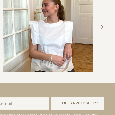
TILMELD NYHEDSBREV
ndler dine oplysninger jf. vores
privatlivspolitik
, og du kan altid