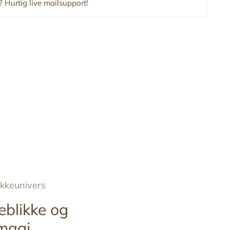
 Hurtig live mailsupport!
ykkeunivers
eblikke og
magi