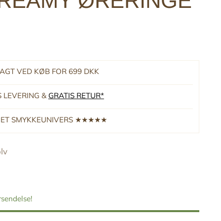
REAMY ØRERINGE
RAGT VED KØB FOR 699 DKK
S LEVERING &
GRATIS RETUR*
RNET SMYKKEUNIVERS ★★★★★
lv
orsendelse!