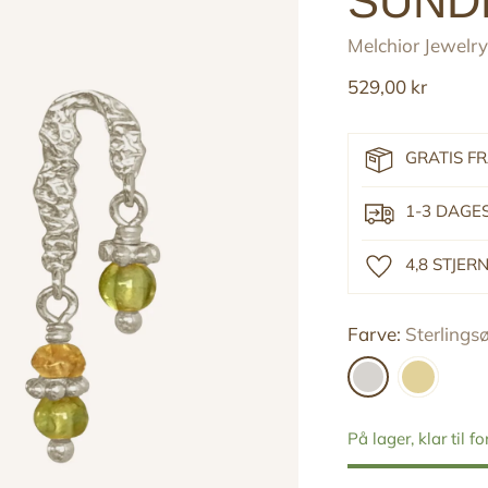
SUND
Melchior Jewelry
Reguler
529,00 kr
pris
GRATIS F
1-3 DAGE
4,8 STJE
Farve:
Sterlingsø
På lager, klar til f