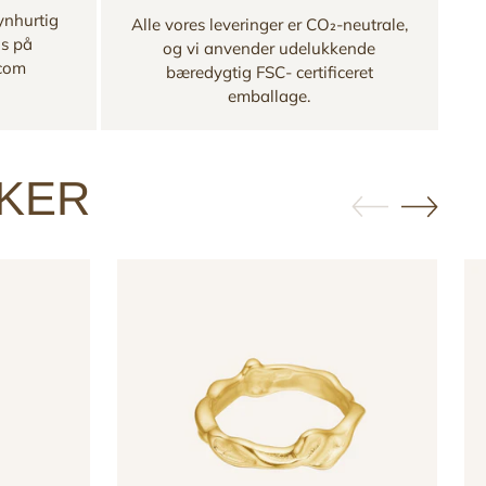
ynhurtig
Alle vores leveringer er CO₂-neutrale,
os på
og vi anvender udelukkende
.com
bæredygtig FSC- certificeret
emballage.
KKER