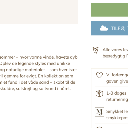
TILFØJ
Alle vores l
bæredygtig F
 sommer – hvor varme vinde, havets dyb
 Oplev de legende styles med unikke
og naturlige materialer – som hver især
Vi forlænge
vil gemme for evigt. En kollektion som
gaven give
 et fund i det våde sand – skabt til de
ldre, solstrejf og saltvand i håret
.
1-3 dages 
returnering
Smykket le
smykkepo