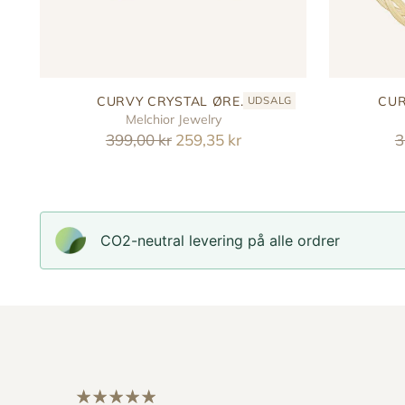
CURVY CRYSTAL ØRE...
CUR
UDSALG
Melchior Jewelry
Reguler
R
399,00 kr
259,35 kr
3
pris
p
CO2-neutral levering på alle ordrer