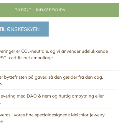
TILFØJ TIL INDKØBSKURV
 TIL ØNSKESKYEN
everinger er CO₂-neutrale, og vi anvender udelukkende
SC- certificeret emballage.
r byttefristen på gaver, så den gælder fra den dag,
s
levering med DAO & nem og hurtig ombytning eller
.
veres i vores fine specialdesignede Melchior Jewelry
se