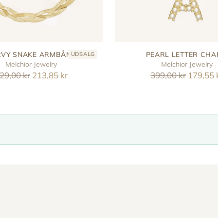
VY SNAKE ARMBÅND
PEARL LETTER CH
UDSALG
Melchior Jewelry
Melchior Jewelry
eguler
Reguler
29,00 kr
213,85 kr
399,00 kr
179,55 
ris
pris