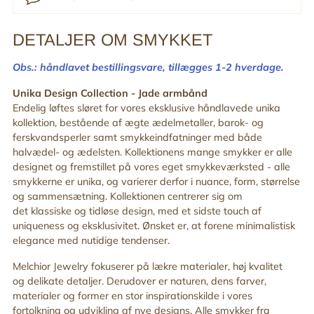
DETALJER OM SMYKKET
Tilføj
produkt
Obs.: håndlavet bestillingsvare,
tillægges 1-2 hverdage.
til
din
Unika Design Collection -
Jade armbånd
indkøbskurv
Endelig løftes sløret for vores eksklusive håndlavede unika
kollektion, bestående af ægte ædelmetaller, barok- og
ferskvandsperler samt smykkeindfatninger med både
halvædel- og ædelsten. Kollektionens mange smykker er alle
designet og fremstillet på vores eget smykkeværksted - alle
smykkerne er unika, og varierer derfor i nuance, form, størrelse
og sammensætning. Kollektionen centrerer sig om
det
klassiske og tidløse design, med
et sidste touch af
uniqueness og eksklusivitet. Ønsket er, at
forene minimalistisk
elegance med nutidige tendenser.
Melchior Jewelry fokuserer på lækre materialer, høj kvalitet
og delikate detaljer. Derudover er n
aturen, dens farver,
materialer og former en stor inspirationskilde i vores
fortolkning og udvikling af nye designs.
Alle smykker fra