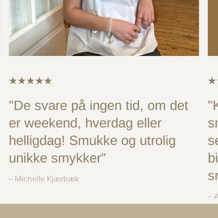
"De svare på ingen tid, om det
"
er weekend, hverdag eller
s
helligdag! Smukke og utrolig
s
unikke smykker"
b
s
– Michelle Kjærbæk
– 