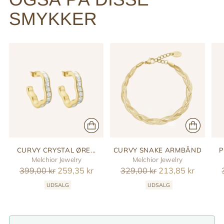
SMYKKER
CURVY CRYSTAL ØRE...
CURVY SNAKE ARMBÅND
P
Melchior Jewelry
Melchior Jewelry
Reguler
Reguler
399,00 kr
259,35 kr
329,00 kr
213,85 kr
pris
pris
UDSALG
UDSALG