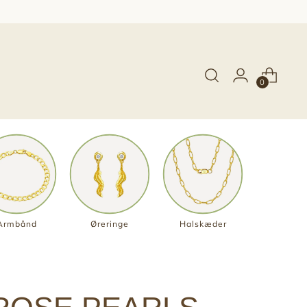
0
Armbånd
Øreringe
Halskæder