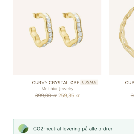
CURVY CRYSTAL ØRE...
CUR
UDSALG
Melchior Jewelry
Reguler
R
399,00 kr
259,35 kr
3
pris
p
CO2-neutral levering på alle ordrer