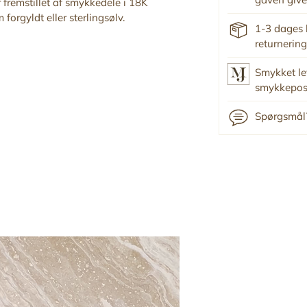
r fremstillet af smykkedele i 18K
forgyldt eller sterlingsølv.
1-3 dages 
returnering
Smykket le
smykkepo
Spørgsmål?
Tilføj
produkt
til
din
indkøbskurv