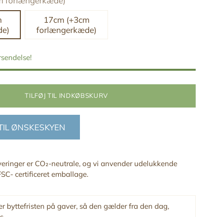
m forlængerkæde)
m
17cm (+3cm
de)
forlængerkæde)
orsendelse!
TILFØJ TIL INDKØBSKURV
 TIL ØNSKESKYEN
everinger er CO₂-neutrale, og vi anvender udelukkende
SC- certificeret emballage.
r byttefristen på gaver, så den gælder fra den dag,
s