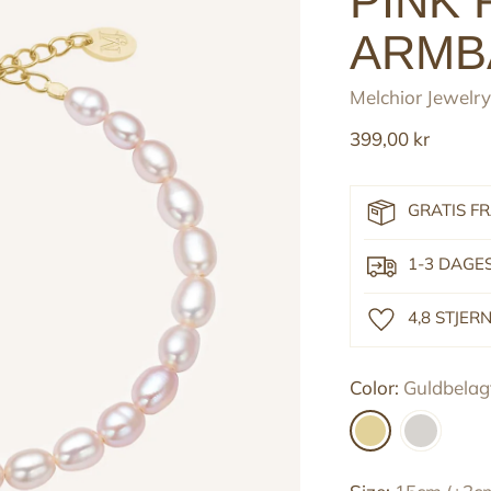
PINK
ARMB
Melchior Jewelry
Reguler
399,00 kr
pris
GRATIS F
1-3 DAGE
4,8 STJE
Color:
Guldbelagt