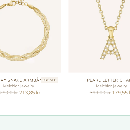
VY SNAKE ARMBÅND
PEARL LETTER CH
UDSALG
Melchior Jewelry
Melchior Jewelry
eguler
Reguler
29,00 kr
213,85 kr
399,00 kr
179,55 
ris
pris