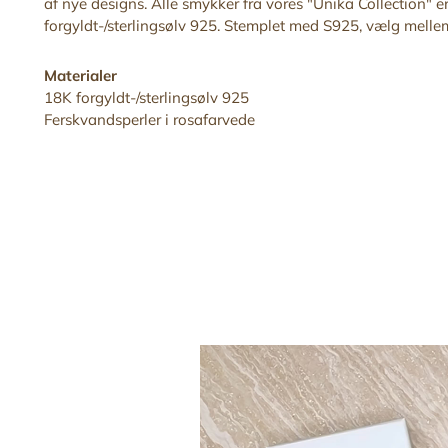
af nye designs.
Alle smykker fra vores "Unika Collection" e
forgyldt-/sterlingsølv 925. Stemplet med S925, vælg mellem 
Materialer
18K forgyldt-/sterlingsølv 925
Ferskvandsperler i rosafarvede