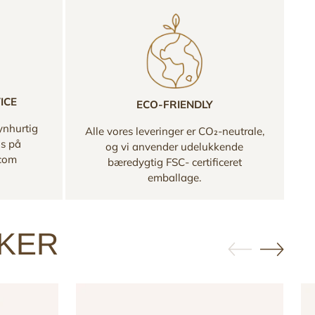
ICE
ECO-FRIENDLY
ynhurtig
Alle vores leveringer er CO₂-neutrale,
os på
og vi anvender udelukkende
.com
bæredygtig FSC- certificeret
emballage.
KKER