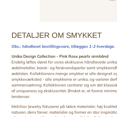
DETALJER OM SMYKKET
Obs.: håndlavet bestillingsvare,
tillægges 1-2 hverdage.
Unika Design Collection -
Pink Rose pearls armbånd
Endelig løftes sløret for vores eksklusive håndlavede unik
ædelmetaller, barok- og ferskvandsperler samt smykkeind
ædelsten. Kollektionens mange smykker er alle designet og 
smykkeværksted - alle smykkerne er unika, og varierer derfo
sammensætning. Kollektionen centrerer sig om det
klassis
af uniqueness og eksklusivitet. Ønsket er, at
forene minima
tendenser.
Melchior Jewelry fokuserer på lækre materialer, høj kvalitet
n
aturen, dens farver, materialer og former en stor inspirati