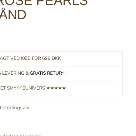
 ROSE PEARLS
ÅND
RAGT VED KØB FOR 699 DKK
S LEVERING &
GRATIS RETUR*
RNET SMYKKEUNIVERS ★★★★★
 sterlingsølv