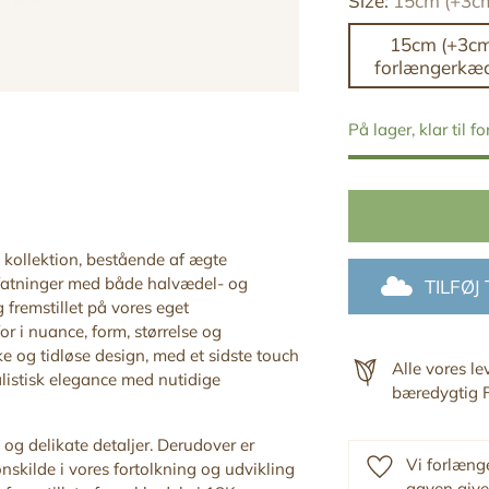
Size:
15cm (+3c
15cm (+3c
forlængerkæ
På lager, klar til f
a kollektion, bestående af ægte
fatninger med både halvædel- og
TILFØJ
fremstillet på vores eget
r i nuance, form, størrelse og
ke og tidløse design, med
et sidste touch
Alle vores l
listisk elegance med nutidige
bæredygtig F
 og delikate detaljer. Derudover er
Vi forlænge
onskilde i vores fortolkning og udvikling
gaven give