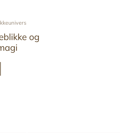
ykkeunivers
eblikke og
magi