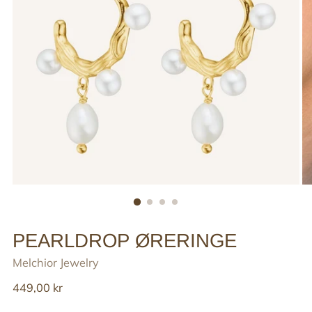
PEARLDROP ØRERINGE
Melchior Jewelry
Reguler
449,00 kr
pris