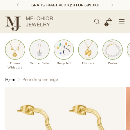
1-3 DAGES LEVERING & GRATIS RETUR*
0
Ocean
Winter Sale
Recycled
Charms
Perler
Whispers
Hjem
Pearldrop øreringe