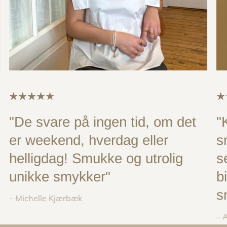
"De svare på ingen tid, om det
"
er weekend, hverdag eller
s
helligdag! Smukke og utrolig
s
unikke smykker"
b
s
– Michelle Kjærbæk
– 