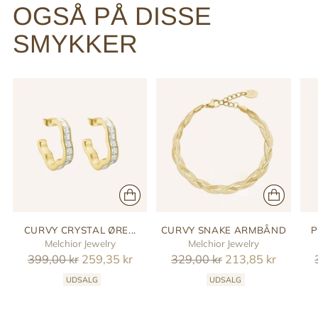
OGSÅ PÅ DISSE
SMYKKER
CURVY CRYSTAL ØRE...
CURVY SNAKE ARMBÅND
P
Melchior Jewelry
Melchior Jewelry
Reguler
Reguler
399,00 kr
259,35 kr
329,00 kr
213,85 kr
pris
pris
UDSALG
UDSALG