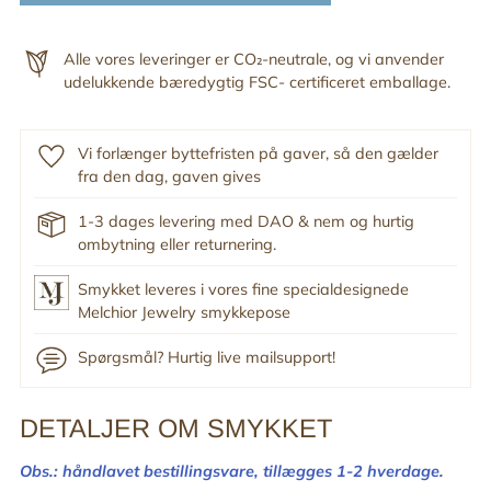
Alle vores leveringer er CO₂-neutrale, og vi anvender
udelukkende bæredygtig FSC- certificeret emballage.
Vi forlænger byttefristen på gaver, så den gælder
fra den dag, gaven gives
1-3 dages levering med DAO & nem og hurtig
ombytning eller returnering.
Smykket leveres i vores fine specialdesignede
Melchior Jewelry smykkepose
Spørgsmål? Hurtig live mailsupport!
DETALJER OM SMYKKET
Tilføj
produkt
Obs.: håndlavet bestillingsvare,
tillægges 1-2 hverdage.
til