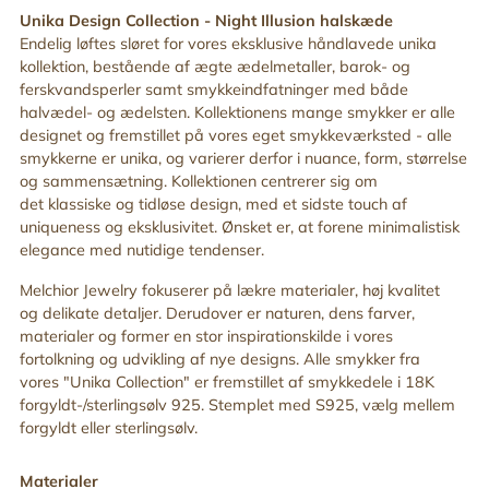
din
Unika Design Collection -
Night Illusion halskæde
indkøbskurv
Endelig løftes sløret for vores eksklusive håndlavede unika
kollektion, bestående af ægte ædelmetaller, barok- og
ferskvandsperler samt smykkeindfatninger med både
halvædel- og ædelsten. Kollektionens mange smykker er alle
designet og fremstillet på vores eget smykkeværksted - alle
smykkerne er unika, og varierer derfor i nuance, form, størrelse
og sammensætning. Kollektionen centrerer sig om
det
klassiske og tidløse design, med
et sidste touch af
uniqueness og eksklusivitet. Ønsket er, at
forene minimalistisk
elegance med nutidige tendenser.
Melchior Jewelry fokuserer på lækre materialer, høj kvalitet
og delikate detaljer. Derudover er n
aturen, dens farver,
materialer og former en stor inspirationskilde i vores
fortolkning og udvikling af nye designs.
Alle smykker fra
vores "Unika Collection" er fremstillet af smykkedele i 18K
forgyldt-/sterlingsølv 925. Stemplet med S925, vælg mellem
forgyldt eller sterlingsølv.
Materialer