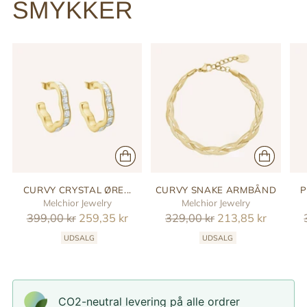
SMYKKER
CURVY CRYSTAL ØRE...
CURVY SNAKE ARMBÅND
P
Melchior Jewelry
Melchior Jewelry
Reguler
Reguler
399,00 kr
259,35 kr
329,00 kr
213,85 kr
pris
pris
UDSALG
UDSALG
CO2-neutral levering på alle ordrer