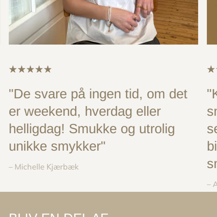
"De svare på ingen tid, om det
"
er weekend, hverdag eller
s
helligdag! Smukke og utrolig
s
unikke smykker"
b
s
– Michelle Kjærbæk
– 