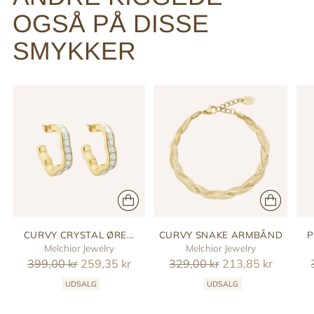
OGSÅ PÅ DISSE
SMYKKER
CURVY CRYSTAL ØRE...
CURVY SNAKE ARMBÅND
P
Melchior Jewelry
Melchior Jewelry
Reguler
Reguler
399,00 kr
259,35 kr
329,00 kr
213,85 kr
pris
pris
UDSALG
UDSALG