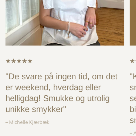
"De svare på ingen tid, om det
"
er weekend, hverdag eller
s
helligdag! Smukke og utrolig
s
unikke smykker"
b
s
– Michelle Kjærbæk
– 