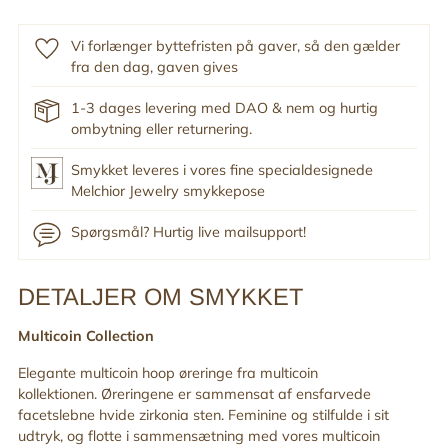
Vi forlænger byttefristen på gaver, så den gælder
fra den dag, gaven gives
1-3 dages levering med DAO & nem og hurtig
ombytning eller returnering.
Smykket leveres i vores fine specialdesignede
Melchior Jewelry smykkepose
Spørgsmål? Hurtig live mailsupport!
DETALJER OM SMYKKET
Tilføj
produkt
Multicoin Collection
til
din
Elegante multicoin hoop øreringe fra multicoin
indkøbskurv
kollektionen . Øreringene er sammensat
af ensfarvede
facetslebne hvide zirkonia sten. Feminine og stilfulde i sit
udtryk, og flotte i sammensætning med vores multicoin