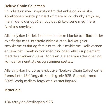
til
Deluxe Chain Collection
din
En kollektion med inspiration fra det enkle og klassiske.
indkøbskurv
Kollektionen består primært af mere rå og chunky smykker,
men indeholder også en udvidet Zirkoia serie med mere
feminine smykker.
Alle smykker i kollektionen har smukke blanke overflader eller
overflader med infattede zirkonia sten, hvilket giver
smykkerne et fint og feminint touch. Smykkerne i kollektionen
er velegnet i kombination med hinanden, eller i supplement
med de smykker du ejer i forvejen. De er enkle i designet, og
kan derfor nemt styles og sammensættes.
Alle smykker fra vores eksklusive "Deluxe Chain Collection" er
fremstillet i 18K forgyldt-/sterlingsølv 925. Stemplet med
S925, vælg mellem forgyldt eller sterlingsølv.
Materiale
18K forgyldt-/sterlingsølv 925