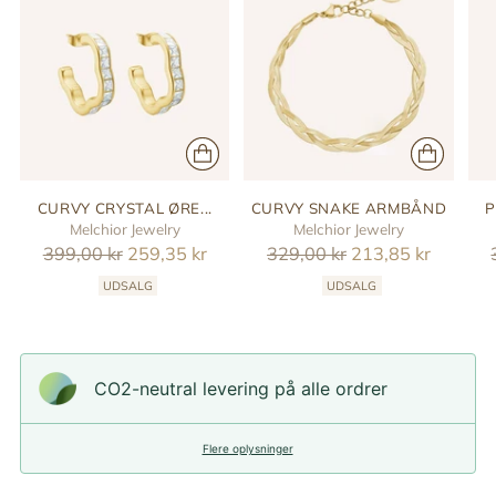
CURVY CRYSTAL ØRE...
CURVY SNAKE ARMBÅND
P
Melchior Jewelry
Melchior Jewelry
Reguler
Reguler
399,00 kr
259,35 kr
329,00 kr
213,85 kr
pris
pris
UDSALG
UDSALG
CO2-neutral levering på alle ordrer
Flere oplysninger