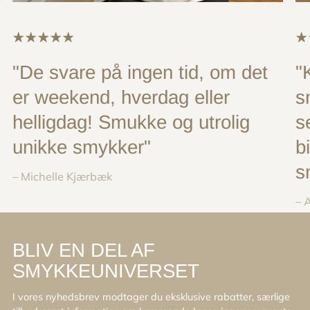
"De svare på ingen tid, om det
"
er weekend, hverdag eller
s
helligdag! Smukke og utrolig
s
unikke smykker"
b
s
– Michelle Kjærbæk
– 
BLIV EN DEL AF
SMYKKEUNIVERSET
I vores nyhedsbrev modtager du eksklusive rabatter, særlige