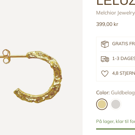
LELU
Melchior Jewelry
Reguler
399,00 kr
pris
GRATIS F
1-3 DAGE
4,8 STJE
Color:
Guldbelagt
På lager, klar til f