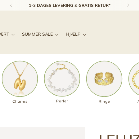
4,8 STJERNET SMYKKEUNIVERS ★★★★★
LÆRT
SUMMER SALE
HJÆLP
Perler
Charms
Ringe