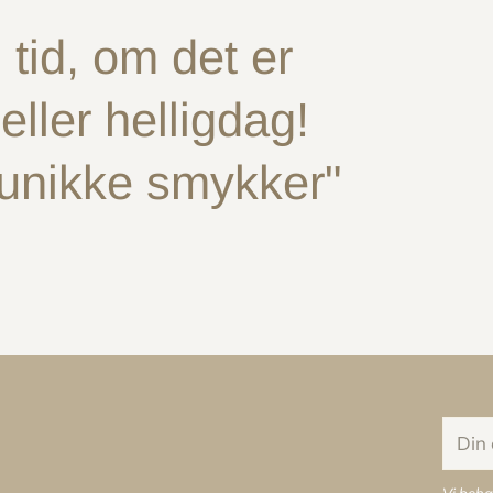
tid, om det er
ller helligdag!
 unikke smykker"
Din
e-
mail
Vi beha