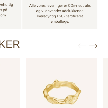
ynhurtig
Alle vores leveringer er CO₂-neutrale,
os på
og vi anvender udelukkende
.com
bæredygtig FSC- certificeret
emballage.
KKER