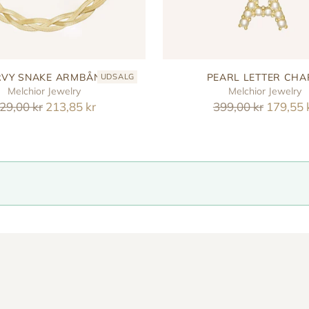
VY SNAKE ARMBÅND
PEARL LETTER CH
UDSALG
Melchior Jewelry
Melchior Jewelry
eguler
Reguler
29,00 kr
213,85 kr
399,00 kr
179,55 
ris
pris