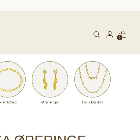
0
Armbånd
Øreringe
Halskæder