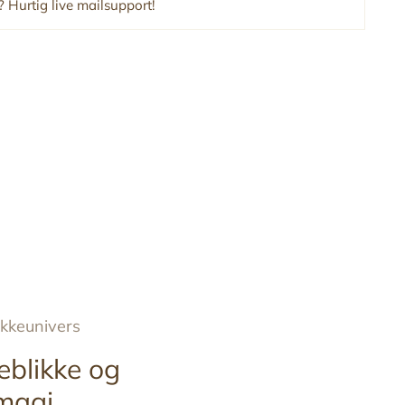
 Hurtig live mailsupport!
ykkeunivers
eblikke og
magi