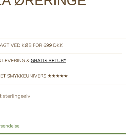
ZA ØRERINGE
RAGT VED KØB FOR 699 DKK
S LEVERING &
GRATIS RETUR*
RNET SMYKKEUNIVERS ★★★★★
 sterlingsølv
orsendelse!