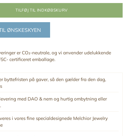
TILFØJ TIL INDKØBSKURV
 TIL ØNSKESKYEN
everinger er CO₂-neutrale, og vi anvender udelukkende
SC- certificeret emballage.
r byttefristen på gaver, så den gælder fra den dag,
s
levering med DAO & nem og hurtig ombytning eller
.
veres i vores fine specialdesignede Melchior Jewelry
se