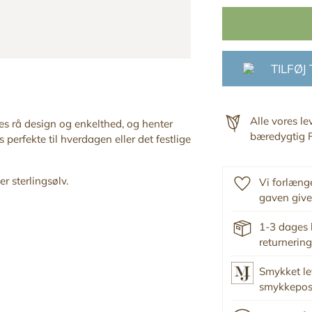
TILFØJ
Alle vores l
es rå design og enkelthed, og
henter
bæredygtig F
s perfekte til hverdagen
eller det festlige
r sterlingsølv.
Vi forlænge
gaven give
1-3 dages 
returnering
Smykket le
smykkepo