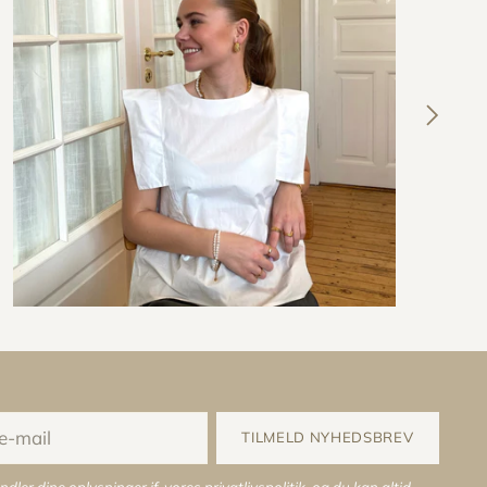
TILMELD NYHEDSBREV
ndler dine oplysninger jf. vores
privatlivspolitik
, og du kan altid