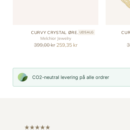
CURVY CRYSTAL ØRE...
CUR
UDSALG
Melchior Jewelry
Reguler
R
399,00 kr
259,35 kr
3
pris
p
CO2-neutral levering på alle ordrer