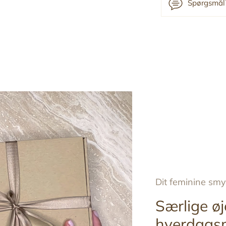
Spørgsmål?
Tilføj
produkt
til
din
indkøbskurv
Dit feminine sm
Særlige øj
hverdags