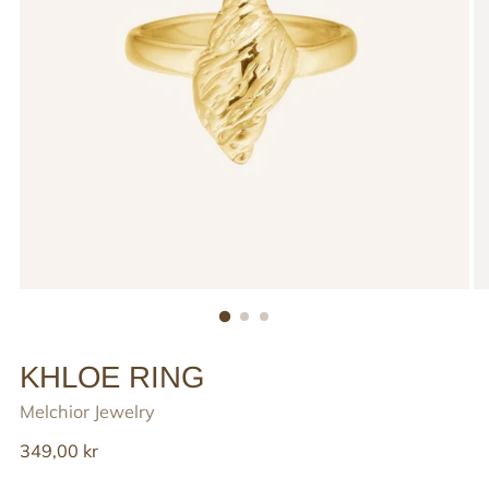
KHLOE RING
Melchior Jewelry
Reguler
349,00 kr
pris