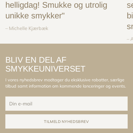
helligdag! Smukke og utrolig
s
unikke smykker"
b
s
– Michelle Kjærbæk
– 
BLIV EN DEL AF
SMYKKEUNIVERSET
I vores nyhedsbrev modtager du eksklusive rabatter, særlige
tilbud samt information om kommende lanceringer og events.
Din
e-
mail
TILMELD NYHEDSBREV