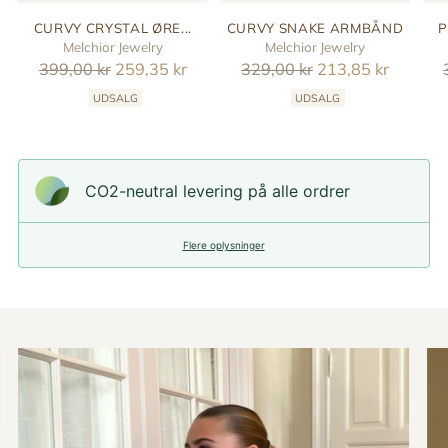
CURVY CRYSTAL ØRE...
CURVY SNAKE ARMBÅND
P
Melchior Jewelry
Melchior Jewelry
Reguler
Reguler
399,00 kr
259,35 kr
329,00 kr
213,85 kr
pris
pris
UDSALG
UDSALG
CO2-neutral levering på alle ordrer
Flere oplysninger