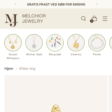
1-3 DAGES LEVERING & GRATIS RETUR*
0
Ocean
Winter Sale
Recycled
Charms
Perler
Whispers
Hjem
Khloe ring