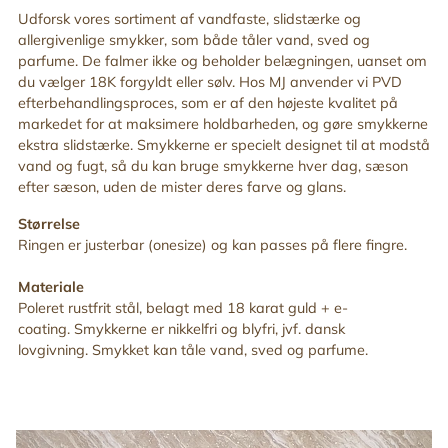
din
Udforsk vores sortiment af vandfaste, slidstærke og
indkøbskurv
allergivenlige smykker, som både tåler vand, sved og
parfume. De falmer ikke og beholder belægningen, uanset om
du vælger 18K forgyldt eller sølv. Hos MJ anvender vi PVD
efterbehandlingsproces, som er af den højeste kvalitet på
markedet for at maksimere holdbarheden, og gøre smykkerne
ekstra slidstærke. Smykkerne er specielt designet til at modstå
vand og fugt, så du kan bruge smykkerne hver dag, sæson
efter sæson, uden de mister deres farve og glans.
Størrelse
Ringen er justerbar (onesize) og kan passes på flere fingre.
Materiale
Poleret rustfrit stål, belagt med 18 karat guld + e-
coating. Smykkerne er nikkelfri og blyfri, jvf. dansk
lovgivning. Smykket kan tåle vand, sved og parfume.