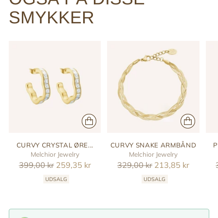
SMYKKER
CURVY CRYSTAL ØRE...
CURVY SNAKE ARMBÅND
P
Melchior Jewelry
Melchior Jewelry
Reguler
Reguler
399,00 kr
259,35 kr
329,00 kr
213,85 kr
pris
pris
UDSALG
UDSALG