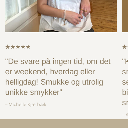
"De svare på ingen tid, om det
"
er weekend, hverdag eller
s
helligdag! Smukke og utrolig
s
unikke smykker"
b
s
– Michelle Kjærbæk
– 