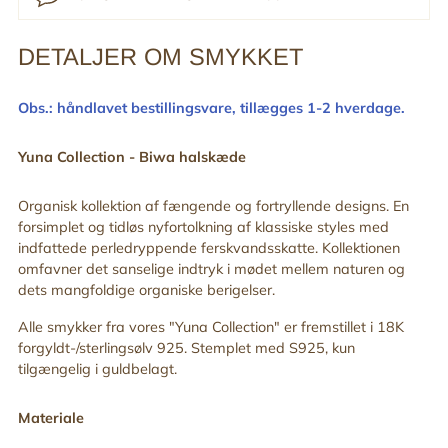
DETALJER OM SMYKKET
Tilføj
produkt
til
Obs.: håndlavet bestillingsvare,
tillægges 1-2 hverdage.
din
indkøbskurv
Yuna Collection - Biwa halskæde
Organisk kollektion af fængende og fortryllende designs. En
forsimplet og tidløs nyfortolkning af klassiske styles med
indfattede perledryppende ferskvandsskatte. Kollektionen
omfavner det sanselige indtryk i mødet mellem naturen og
dets mangfoldige organiske berigelser.
Alle smykker fra vores "Yuna
Collection" er fremstillet i 18K
forgyldt-/sterlingsølv 925. Stemplet med S925, kun
tilgængelig i guldbelagt.
Materiale