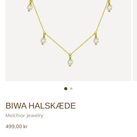
BIWA HALSKÆDE
Melchior Jewelry
Reguler
499,00 kr
pris