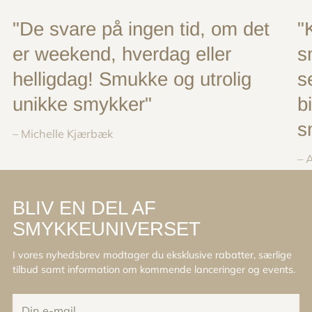
"De svare på ingen tid, om det
"
er weekend, hverdag eller
s
helligdag! Smukke og utrolig
s
unikke smykker"
b
s
– Michelle Kjærbæk
– 
BLIV EN DEL AF
SMYKKEUNIVERSET
I vores nyhedsbrev modtager du eksklusive rabatter, særlige
tilbud samt information om kommende lanceringer og events.
Din