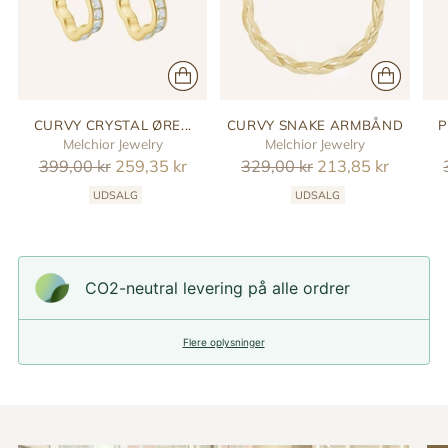
CURVY CRYSTAL ØRE...
CURVY SNAKE ARMBÅND
P
Melchior Jewelry
Melchior Jewelry
Reguler
Reguler
399,00 kr
259,35 kr
329,00 kr
213,85 kr
pris
pris
UDSALG
UDSALG
CO2-neutral levering på alle ordrer
Flere oplysninger