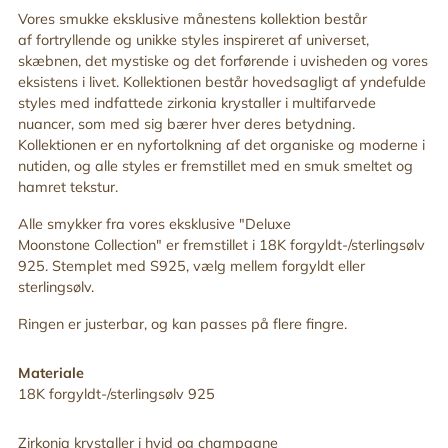
din
Vores smukke eksklusive månestens kollektion består
indkøbskurv
af fortryllende og unikke styles inspireret af universet,
skæbnen, det mystiske og det forførende i uvisheden og vores
eksistens i livet. Kollektionen består hovedsagligt af yndefulde
styles med indfattede zirkonia krystaller i multifarvede
nuancer, som med sig bærer hver deres betydning.
Kollektionen er en nyfortolkning af det organiske og moderne i
nutiden, og alle styles er fremstillet med en smuk
smeltet og
hamret tekstur.
Alle smykker fra vores eksklusive "Deluxe
Moonstone
Collection" er fremstillet i 18K forgyldt-/sterlingsølv
925. Stemplet med S925, vælg mellem forgyldt eller
sterlingsølv.
Ringen er justerbar,
og kan
passes på flere fingre
.
Materiale
18K forgyldt-/sterlingsølv 925
Zirkonia krystaller i hvid og champagne