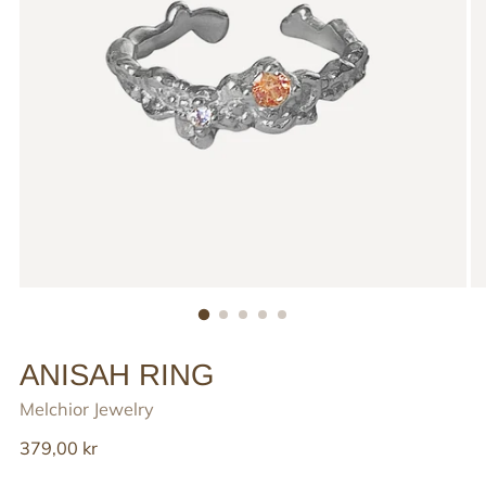
ANISAH RING
Melchior Jewelry
Reguler
379,00 kr
pris