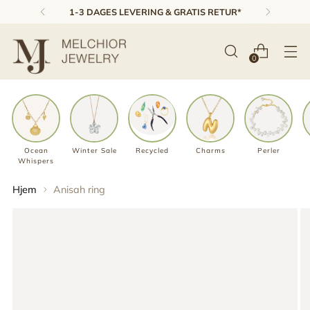
4,8 STJERNER PÅ TRUSTPILOT ★★★★★
0
Ocean
Winter Sale
Recycled
Charms
Perler
Whispers
Hjem
Anisah ring