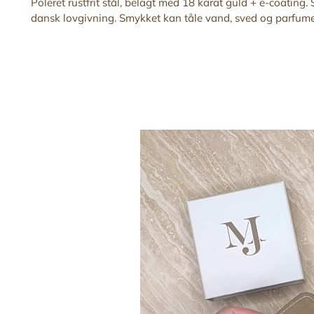
Poleret rustfrit stål, belagt med 18 karat guld + e-coating. S
dansk lovgivning. Smykket kan tåle vand, sved og parfume