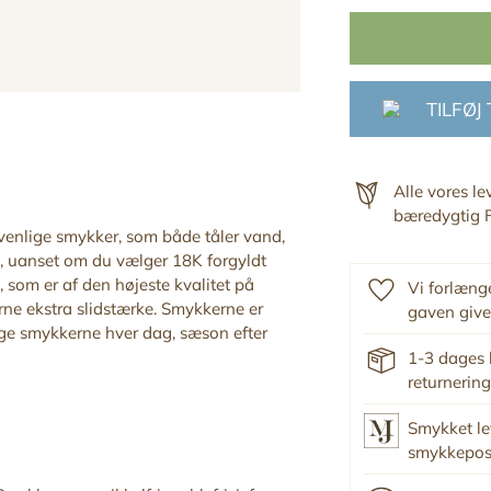
TILFØJ
Alle vores l
bæredygtig F
ivenlige smykker, som både tåler vand,
, uanset om du vælger 18K forgyldt
 som er af den højeste kvalitet på
Vi forlænge
ne ekstra slidstærke. Smykkerne er
gaven give
ruge smykkerne hver dag, sæson efter
1-3 dages 
returnering
Smykket le
smykkepo