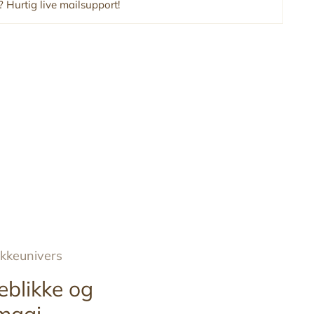
 Hurtig live mailsupport!
ykkeunivers
eblikke og
magi