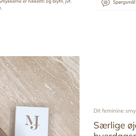
mykkerne er nikkelfri og blyfri, jvf.
Spørgsmål?
.
Tilføj
produkt
til
din
indkøbskurv
Dit feminine sm
Særlige øj
hverdags