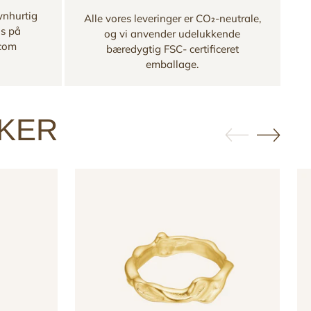
ynhurtig
Alle vores leveringer er CO₂-neutrale,
os på
og vi anvender udelukkende
.com
bæredygtig FSC- certificeret
emballage.
KKER