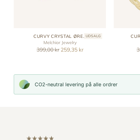
CURVY CRYSTAL ØRE...
CUR
UDSALG
Melchior Jewelry
Reguler
R
399,00 kr
259,35 kr
3
pris
p
CO2-neutral levering på alle ordrer