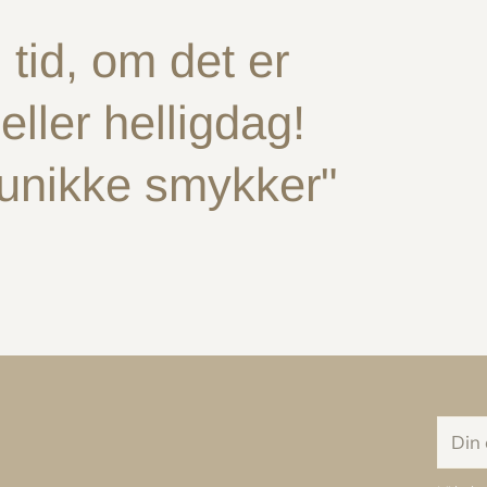
tid, om det er
ller helligdag!
 unikke smykker"
Din
e-
mail