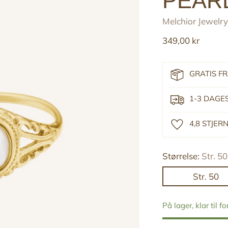
PEAR
Melchior Jewelry
Reguler
349,00 kr
pris
GRATIS F
1-3 DAGE
4,8 STJE
Størrelse:
Str. 50
Str. 50
På lager, klar til f