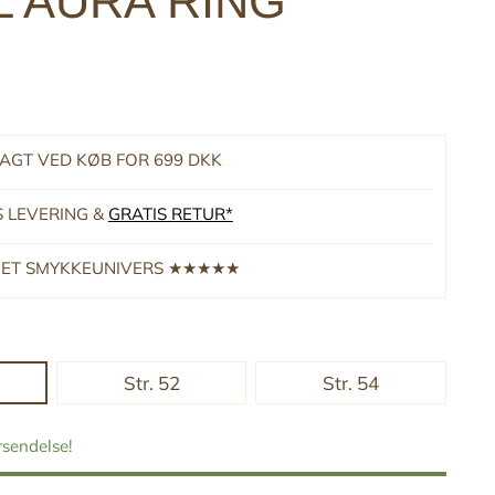
L AURA RING
RAGT VED KØB FOR 699 DKK
S LEVERING &
GRATIS RETUR*
RNET SMYKKEUNIVERS ★★★★★
Str. 52
Str. 54
orsendelse!