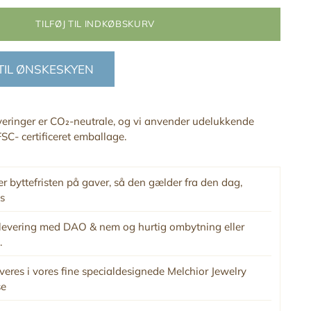
TILFØJ TIL INDKØBSKURV
 TIL ØNSKESKYEN
everinger er CO₂-neutrale, og vi anvender udelukkende
SC- certificeret emballage.
r byttefristen på gaver, så den gælder fra den dag,
s
levering med DAO & nem og hurtig ombytning eller
.
veres i vores fine specialdesignede Melchior Jewelry
se