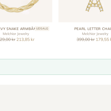
VY SNAKE ARMBÅND
PEARL LETTER CH
UDSALG
Melchior Jewelry
Melchior Jewelry
eguler
Reguler
29,00 kr
213,85 kr
399,00 kr
179,55 
ris
pris