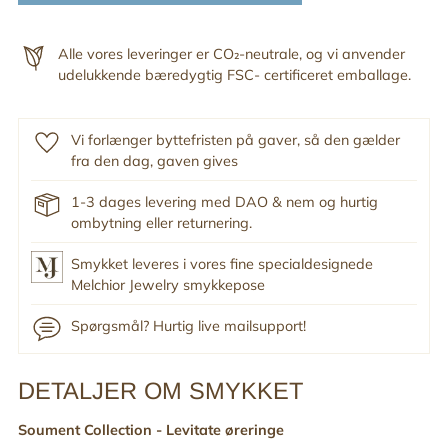
Alle vores leveringer er CO₂-neutrale, og vi anvender
udelukkende bæredygtig FSC- certificeret emballage.
Vi forlænger byttefristen på gaver, så den gælder
fra den dag, gaven gives
1-3 dages levering med DAO & nem og hurtig
ombytning eller returnering.
Smykket leveres i vores fine specialdesignede
Melchior Jewelry smykkepose
Spørgsmål? Hurtig live mailsupport!
DETALJER OM SMYKKET
Tilføj
produkt
Soument Collection - Levitate øreringe
til