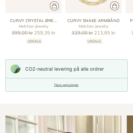
CURVY CRYSTAL ØRE...
CURVY SNAKE ARMBÅND
P
Melchior Jewelry
Melchior Jewelry
Reguler
Reguler
399,00 kr
259,35 kr
329,00 kr
213,85 kr
pris
pris
UDSALG
UDSALG
CO2-neutral levering på alle ordrer
Flere oplysninger