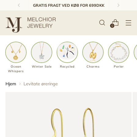
1-3 DAGES LEVERING & GRATIS RETUR*
0
Ocean
Winter Sale
Recycled
Charms
Perler
Whispers
Hjem
Levitate øreringe