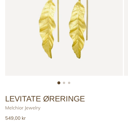
LEVITATE ØRERINGE
Melchior Jewelry
Reguler
549,00 kr
pris