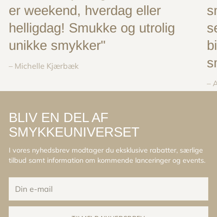
er weekend, hverdag eller
s
helligdag! Smukke og utrolig
s
unikke smykker"
b
s
– Michelle Kjærbæk
– 
BLIV EN DEL AF
SMYKKEUNIVERSET
I vores nyhedsbrev modtager du eksklusive rabatter, særlige
tilbud samt information om kommende lanceringer og events.
Din
e-
mail