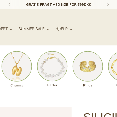
1-3 DAGES LEVERING & GRATIS RETUR*
LÆRT
SUMMER SALE
HJÆLP
Perler
Charms
Ringe