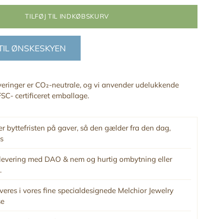
TILFØJ TIL INDKØBSKURV
 TIL ØNSKESKYEN
everinger er CO₂-neutrale, og vi anvender udelukkende
SC- certificeret emballage.
r byttefristen på gaver, så den gælder fra den dag,
s
levering med DAO & nem og hurtig ombytning eller
.
veres i vores fine specialdesignede Melchior Jewelry
se