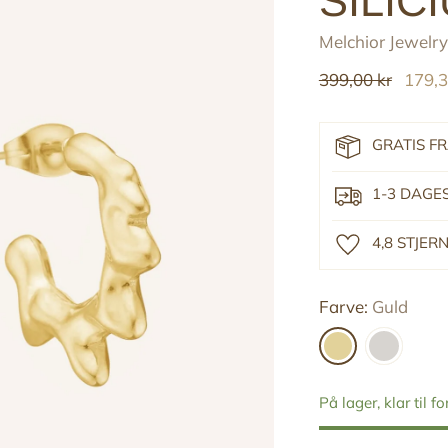
SILIC
Melchior Jewelry
Reguler
399,00 kr
179,3
pris
GRATIS F
1-3 DAGE
4,8 STJE
Farve:
Guld
På lager, klar til f