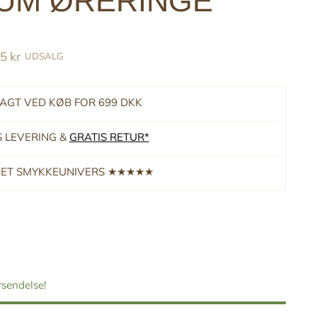
IUM ØRERINGE
5 kr
UDSALG
RAGT VED KØB FOR 699 DKK
S LEVERING &
GRATIS RETUR*
RNET SMYKKEUNIVERS ★★★★★
orsendelse!