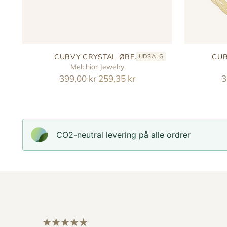
CURVY CRYSTAL ØRE...
CUR
UDSALG
Melchior Jewelry
Reguler
R
399,00 kr
259,35 kr
3
pris
p
CO2-neutral levering på alle ordrer