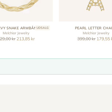
VY SNAKE ARMBÅND
PEARL LETTER CH
UDSALG
Melchior Jewelry
Melchior Jewelry
eguler
Reguler
29,00 kr
213,85 kr
399,00 kr
179,55 
ris
pris