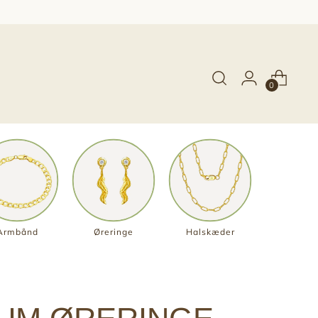
0
Armbånd
Øreringe
Halskæder