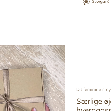
Spørgsmål?
Tilføj
produkt
til
din
indkøbskurv
Dit feminine sm
Særlige øj
hverdags