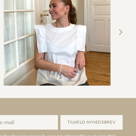
TILMELD NYHEDSBREV
ndler dine oplysninger jf. vores
privatlivspolitik
, og du kan altid