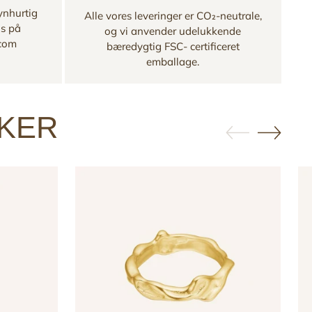
ynhurtig
Alle vores leveringer er CO₂-neutrale,
os på
og vi anvender udelukkende
.com
bæredygtig FSC- certificeret
emballage.
KKER