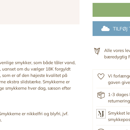
TILFØJ
Alle vores l
bæredygtig F
ivenlige smykker, som både tåler vand,
, uanset om du vælger 18K forgyldt
 som er af den højeste kvalitet på
Vi forlænge
ne ekstra slidstærke. Smykkerne er
gaven give
ruge smykkerne hver dag, sæson efter
1-3 dages 
returnering
Smykket le
mykkerne er nikkelfri og blyfri, jvf.
smykkepo
.