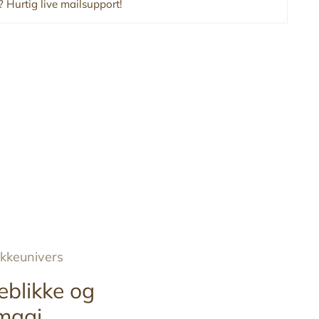
 Hurtig live mailsupport!
ykkeunivers
eblikke og
magi