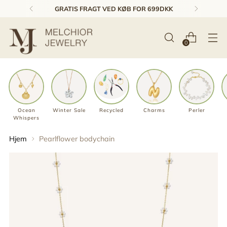
1-3 DAGES LEVERING & GRATIS RETUR*
0
Ocean
Winter Sale
Recycled
Charms
Perler
Whispers
Hjem
Pearlflower bodychain