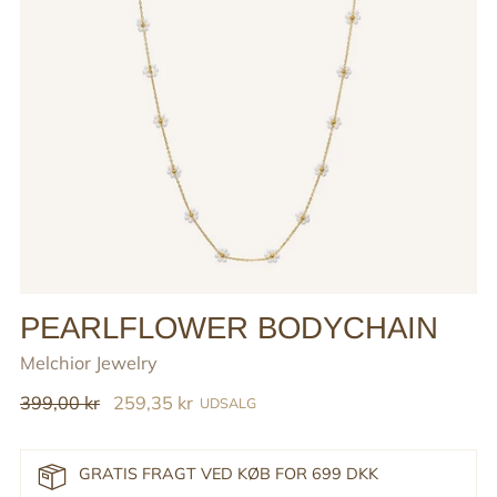
PEARLFLOWER BODYCHAIN
Melchior Jewelry
Reguler
399,00 kr
259,35 kr
UDSALG
pris
GRATIS FRAGT VED KØB FOR 699 DKK