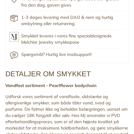
fra den dag, gaven gives
1-3 dages levering med DAO & nem og hurtig
ombytning eller returnering.
Smykket leveres i vores fine specialdesignede
Melchior Jewelry smykkepose
Spørgsmål? Hurtig live mailsupport!
DETALJER OM SMYKKET
Tilføj
produkt
Vandfast sortiment -
Pearlflower bodychain
til
din
Udforsk vores sortiment af vandfaste, slidstærke og
indkøbskurv
allergivenlige smykker, som både tåler vand, sved og
parfume. De falmer ikke og beholder belægningen, uanset om
du vælger 18K forgyldt eller sølv. Hos MJ anvender vi PVD
efterbehandlingsproces, som er af den højeste kvalitet på
markedet for at maksimere holdbarheden, og gøre smykkerne