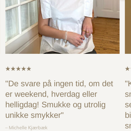
"De svare på ingen tid, om det
"
er weekend, hverdag eller
s
helligdag! Smukke og utrolig
s
unikke smykker"
b
s
– Michelle Kjærbæk