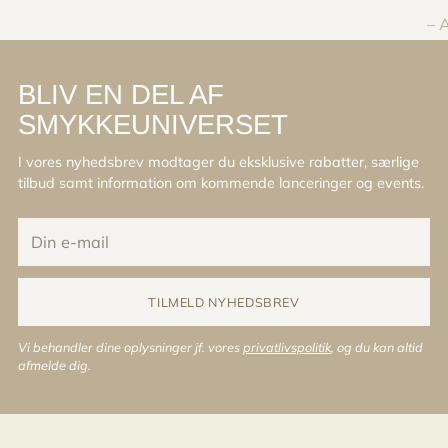
– 
BLIV EN DEL AF
SMYKKEUNIVERSET
I vores nyhedsbrev modtager du eksklusive rabatter, særlige
tilbud samt information om kommende lanceringer og events.
Din
e-
mail
TILMELD NYHEDSBREV
Vi behandler dine oplysninger jf. vores
privatlivspolitik
, og du kan altid
afmelde dig.