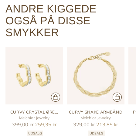
ANDRE KIGGEDE
OGSÅ PÅ DISSE
SMYKKER
CURVY CRYSTAL ØRE...
CURVY SNAKE ARMBÅND
P
Melchior Jewelry
Melchior Jewelry
Reguler
Reguler
399,00 kr
259,35 kr
329,00 kr
213,85 kr
pris
pris
UDSALG
UDSALG