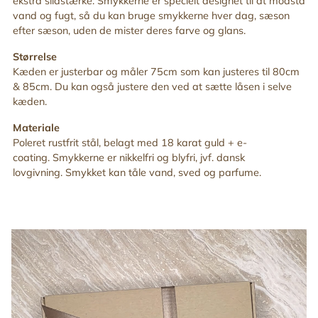
ekstra slidstærke. Smykkerne er specielt designet til at modstå
vand og fugt, så du kan bruge smykkerne hver dag, sæson
efter sæson, uden de mister deres farve og glans.
Størrelse
Kæden er justerbar og måler 75cm som kan justeres til 80cm
& 85cm. Du kan også justere den ved at sætte låsen i selve
kæden.
Materiale
Poleret rustfrit stål, belagt med 18 karat guld + e-
coating. Smykkerne er nikkelfri og blyfri, jvf. dansk
lovgivning. Smykket kan tåle vand, sved og parfume.