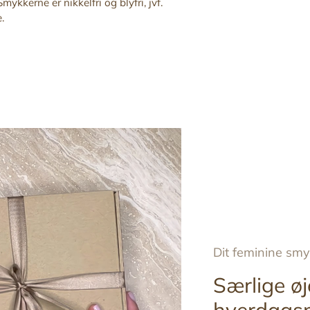
mykkerne er nikkelfri og blyfri, jvf.
til
.
din
indkøbskurv
Dit feminine sm
Særlige øj
hverdags