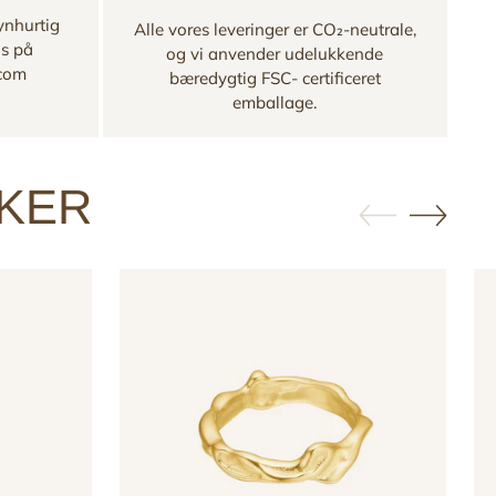
ynhurtig
Alle vores leveringer er CO₂-neutrale,
os på
og vi anvender udelukkende
.com
bæredygtig FSC- certificeret
emballage.
KKER