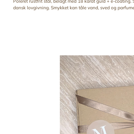
Poleret rustfrit stål, belagt med 18 karat guld + e-coating. S
dansk lovgivning. Smykket kan tåle vand, sved og parfume