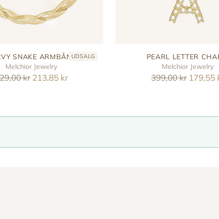
VY SNAKE ARMBÅND
PEARL LETTER CH
UDSALG
Melchior Jewelry
Melchior Jewelry
eguler
Reguler
29,00 kr
213,85 kr
399,00 kr
179,55 
ris
pris