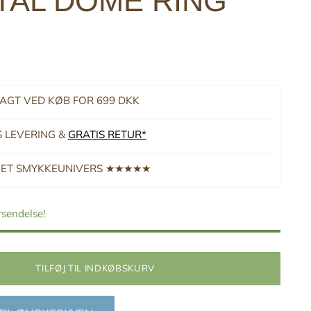
TAL DOME RING
RAGT VED KØB FOR 699 DKK
S LEVERING &
GRATIS RETUR*
RNET SMYKKEUNIVERS ★★★★★
orsendelse!
TILFØJ TIL INDKØBSKURV