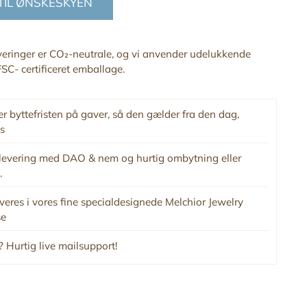
 TIL ØNSKESKYEN
everinger er CO₂-neutrale, og vi anvender udelukkende
SC- certificeret emballage.
r byttefristen på gaver, så den gælder fra den dag,
s
levering med DAO & nem og hurtig ombytning eller
.
veres i vores fine specialdesignede Melchior Jewelry
se
 Hurtig live mailsupport!