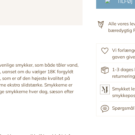
TILFØJ
Alle vores l
bæredygtig F
Vi forlænge
gaven give
ivenlige smykker, som både tåler vand,
1-3 dages 
, uanset om du vælger 18K forgyldt
returnering
 som er af den højeste kvalitet på
ne ekstra slidstærke. Smykkerne er
Smykket le
ruge smykkerne hver dag, sæson efter
smykkepo
Spørgsmål?
.
Tilføj
produkt