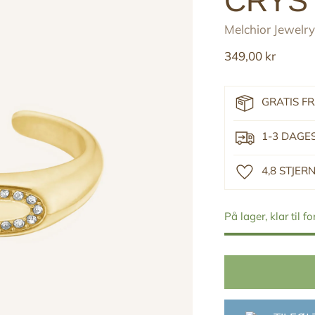
CRYS
Melchior Jewelry
Reguler
349,00 kr
pris
GRATIS F
1-3 DAGE
4,8 STJE
På lager, klar til f