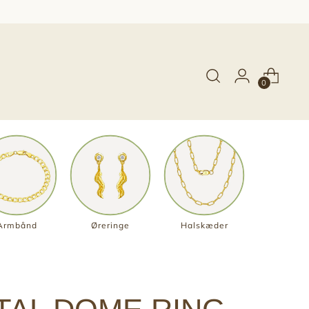
0
Armbånd
Øreringe
Halskæder