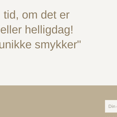
tid, om det er
ller helligdag!
 unikke smykker"
Din
e-
mail