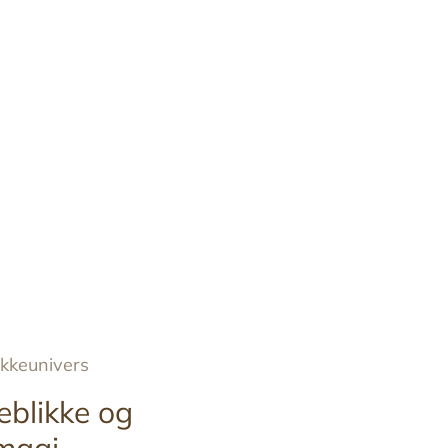
ykkeunivers
eblikke og
magi