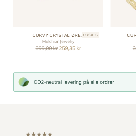
CURVY CRYSTAL ØRE...
CUR
UDSALG
Melchior Jewelry
Reguler
R
399,00 kr
259,35 kr
3
pris
p
CO2-neutral levering på alle ordrer