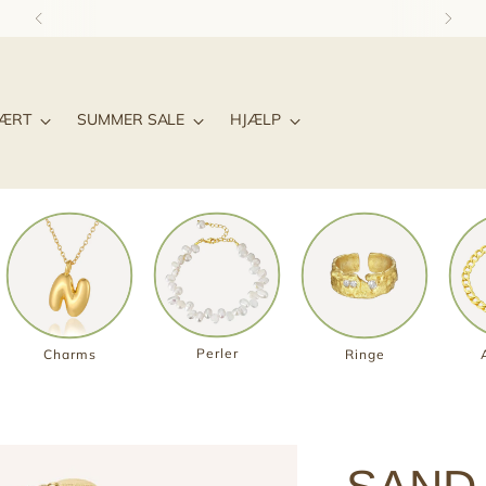
1-3 DAGES LEVERING & GRATIS RETUR*
LÆRT
SUMMER SALE
HJÆLP
Perler
Charms
Ringe