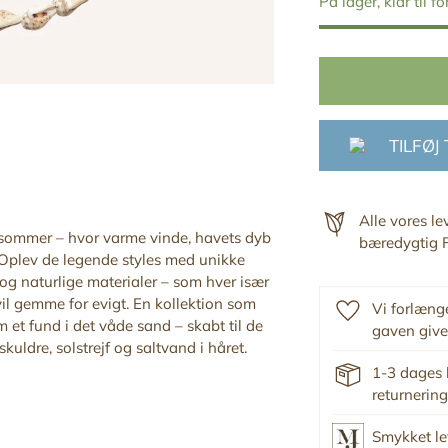
På lager, klar til f
TILFØJ
.
Alle vores l
 sommer – hvor varme vinde, havets dyb
bæredygtig F
 Oplev de legende styles med unikke
og naturlige materialer – som hver især
vil gemme for evigt. En kollektion som
Vi forlænge
 et fund i det våde sand – skabt til de
gaven give
ldre, solstrejf og saltvand i håret
.
1-3 dages 
returnering
Smykket le