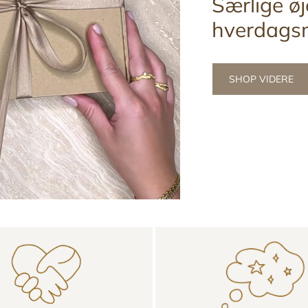
Særlige øj
hverdags
SHOP VIDERE