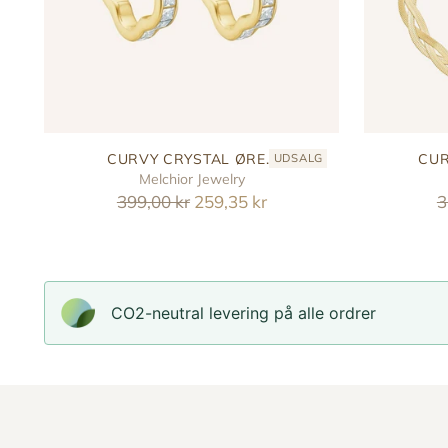
CURVY CRYSTAL ØRE...
CUR
UDSALG
Melchior Jewelry
Reguler
R
399,00 kr
259,35 kr
3
pris
p
CO2-neutral levering på alle ordrer