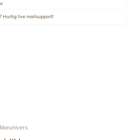
se
 Hurtig live mailsupport!
ykkeunivers