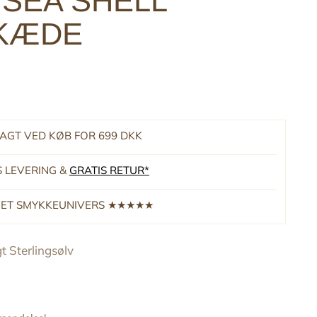
 SEA SHELL
KÆDE
RAGT VED KØB FOR 699 DKK
S LEVERING &
GRATIS RETUR*
RNET SMYKKEUNIVERS ★★★★★
t Sterlingsølv