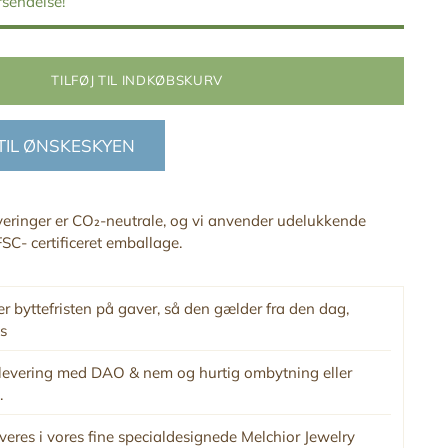
orsendelse!
TILFØJ TIL INDKØBSKURV
 TIL ØNSKESKYEN
everinger er CO₂-neutrale, og vi anvender udelukkende
SC- certificeret emballage.
r byttefristen på gaver, så den gælder fra den dag,
s
levering med DAO & nem og hurtig ombytning eller
.
veres i vores fine specialdesignede Melchior Jewelry