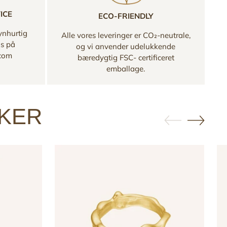
ICE
ECO-FRIENDLY
ynhurtig
Alle vores leveringer er CO₂-neutrale,
os på
og vi anvender udelukkende
.com
bæredygtig FSC- certificeret
emballage.
KKER