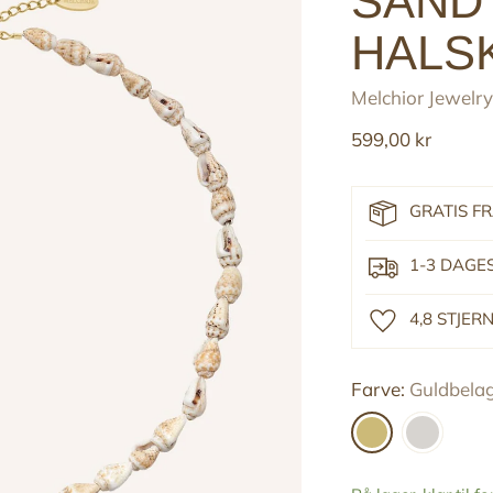
SAND
HALS
Melchior Jewelry
Reguler
599,00 kr
pris
GRATIS F
1-3 DAGE
4,8 STJE
Farve:
Guldbelag