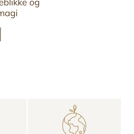
eblikke og
magi