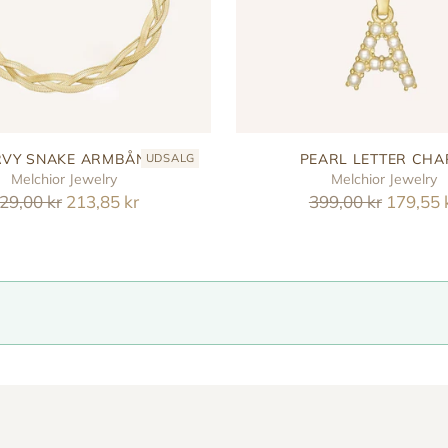
VY SNAKE ARMBÅND
PEARL LETTER CH
UDSALG
Melchior Jewelry
Melchior Jewelry
eguler
Reguler
29,00 kr
213,85 kr
399,00 kr
179,55 
ris
pris