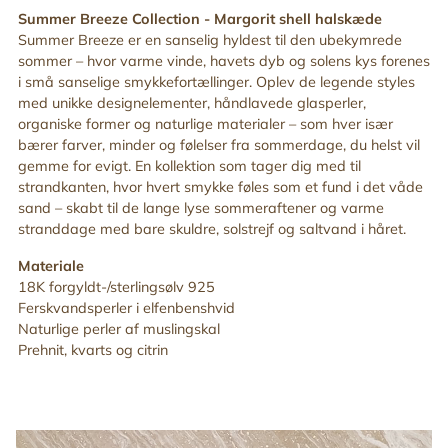
din
Summer Breeze Collection -
Margorit shell halskæde
indkøbskurv
Summer Breeze er en sanselig hyldest til den ubekymrede
sommer – hvor varme vinde, havets dyb og solens kys forenes
i små sanselige smykkefortællinger. Oplev de legende styles
med unikke designelementer, håndlavede glasperler,
organiske former og naturlige materialer – som hver især
bærer farver, minder og følelser fra sommerdage, du helst vil
gemme for evigt. En kollektion som tager dig med til
strandkanten, hvor hvert smykke føles som et fund i det våde
sand – skabt til de lange lyse sommeraftener og varme
stranddage med bare skuldre, solstrejf og saltvand i håret
.
Materiale
18K forgyldt-/sterlingsølv 925
Ferskvandsperler i elfenbenshvid
Naturlige perler af muslingskal
Prehnit, kvarts og citrin