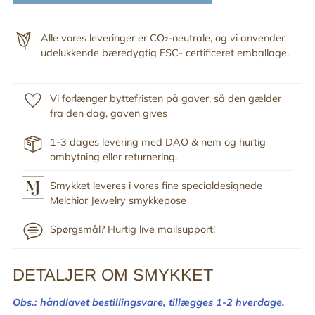
Alle vores leveringer er CO₂-neutrale, og vi anvender
udelukkende bæredygtig FSC- certificeret emballage.
Vi forlænger byttefristen på gaver, så den gælder
fra den dag, gaven gives
1-3 dages levering med DAO & nem og hurtig
ombytning eller returnering.
Smykket leveres i vores fine specialdesignede
Melchior Jewelry smykkepose
Spørgsmål? Hurtig live mailsupport!
DETALJER OM SMYKKET
Tilføj
produkt
Obs.: håndlavet bestillingsvare,
tillægges 1-2 hverdage.
til