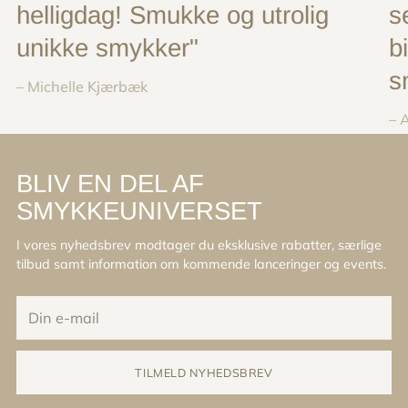
helligdag! Smukke og utrolig
s
unikke smykker"
b
s
– Michelle Kjærbæk
– 
BLIV EN DEL AF
SMYKKEUNIVERSET
I vores nyhedsbrev modtager du eksklusive rabatter, særlige
tilbud samt information om kommende lanceringer og events.
Din
e-
mail
TILMELD NYHEDSBREV