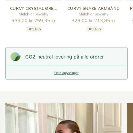
CURVY CRYSTAL ØRE...
CURVY SNAKE ARMBÅND
P
Melchior Jewelry
Melchior Jewelry
Reguler
Reguler
399,00 kr
259,35 kr
329,00 kr
213,85 kr
pris
pris
UDSALG
UDSALG
CO2-neutral levering på alle ordrer
Flere oplysninger