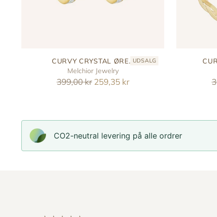
CURVY CRYSTAL ØRE...
CUR
UDSALG
Melchior Jewelry
Reguler
R
399,00 kr
259,35 kr
3
pris
p
CO2-neutral levering på alle ordrer