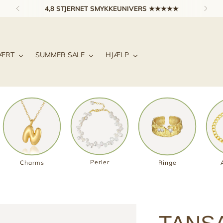
4,8 STJERNET SMYKKEUNIVERS ★★★★★
LÆRT
SUMMER SALE
HJÆLP
Perler
Charms
Ringe