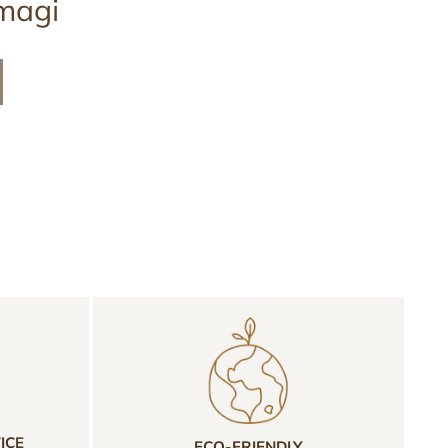
magi
ICE
ECO-FRIENDLY