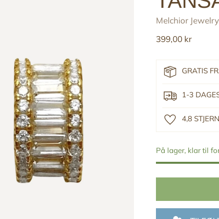
TANS
Melchior Jewelry
Reguler
399,00 kr
pris
GRATIS F
1-3 DAGE
4,8 STJE
På lager, klar til f