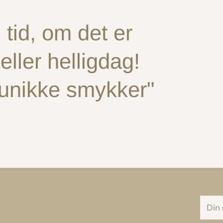
tid, om det er
ller helligdag!
 unikke smykker"
Din
e-