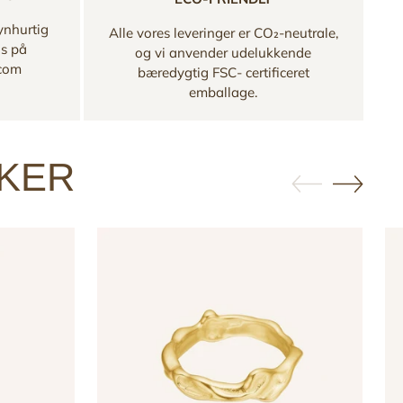
ynhurtig
Alle vores leveringer er CO₂-neutrale,
os på
og vi anvender udelukkende
.com
bæredygtig FSC- certificeret
emballage.
KKER