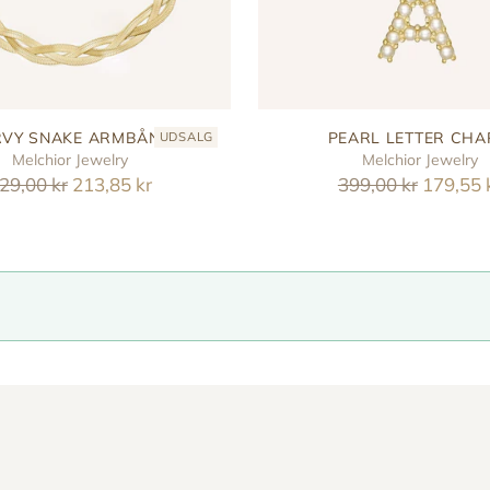
VY SNAKE ARMBÅND
PEARL LETTER CH
UDSALG
Melchior Jewelry
Melchior Jewelry
eguler
Reguler
29,00 kr
213,85 kr
399,00 kr
179,55 
ris
pris