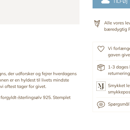
TILFØJ
Alle vores l
bæredygtig F
Vi forlænge
gaven give
1-3 dages 
returnering
ns, der udforsker og fejrer hverdagens
en er en hyldest til livets mindste
Smykket le
 oftest tager for givet.
smykkepo
K forgyldt-/sterlingsølv 925. Stemplet
Spørgsmål?
Tilføj
produkt