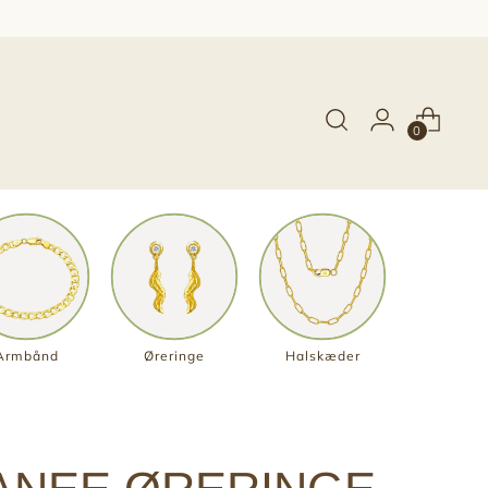
0
Armbånd
Øreringe
Halskæder