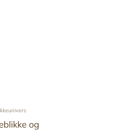
ykkeunivers
eblikke og