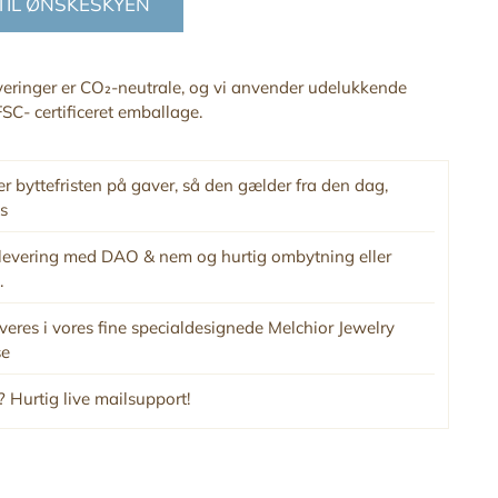
 TIL ØNSKESKYEN
everinger er CO₂-neutrale, og vi anvender udelukkende
SC- certificeret emballage.
r byttefristen på gaver, så den gælder fra den dag,
s
levering med DAO & nem og hurtig ombytning eller
.
veres i vores fine specialdesignede Melchior Jewelry
se
 Hurtig live mailsupport!