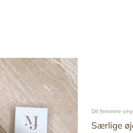
til
din
indkøbskurv
Dit feminine sm
Særlige øj