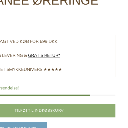
ANEE ØRERINGE
RAGT VED KØB FOR 699 DKK
S LEVERING &
GRATIS RETUR*
RNET SMYKKEUNIVERS ★★★★★
orsendelse!
TILFØJ TIL INDKØBSKURV