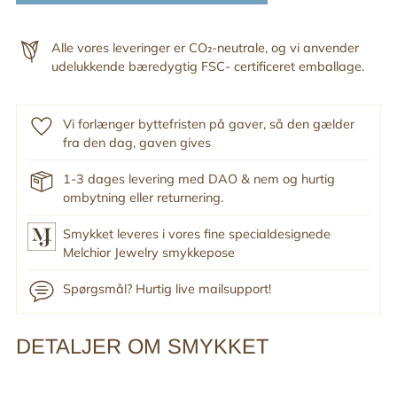
Alle vores leveringer er CO₂-neutrale, og vi anvender
udelukkende bæredygtig FSC- certificeret emballage.
Vi forlænger byttefristen på gaver, så den gælder
fra den dag, gaven gives
1-3 dages levering med DAO & nem og hurtig
ombytning eller returnering.
Smykket leveres i vores fine specialdesignede
Melchior Jewelry smykkepose
Spørgsmål? Hurtig live mailsupport!
DETALJER OM SMYKKET
Tilføj
produkt
til