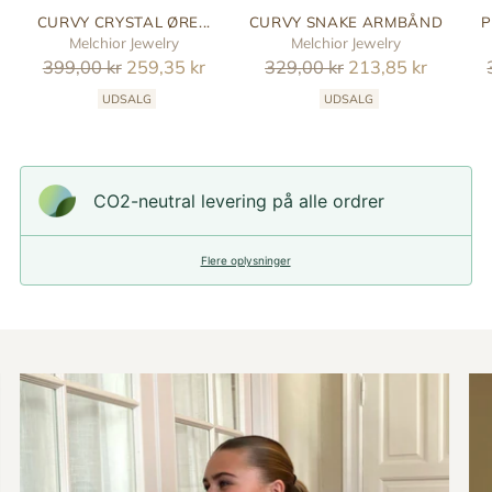
CURVY CRYSTAL ØRE...
CURVY SNAKE ARMBÅND
P
Melchior Jewelry
Melchior Jewelry
Reguler
Reguler
399,00 kr
259,35 kr
329,00 kr
213,85 kr
pris
pris
UDSALG
UDSALG
CO2-neutral levering på alle ordrer
Flere oplysninger