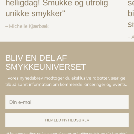
helligdag! Smukke og utrolig
s
unikke smykker"
b
s
– Michelle Kjærbæk
– 
BLIV EN DEL AF
SMYKKEUNIVERSET
I vores nyhedsbrev modtager du eksklusive rabatter, særlige
tilbud samt information om kommende lanceringer og events.
Din
e-
mail
TILMELD NYHEDSBREV
Vi behandler dine oplysninger jf. vores
privatlivspolitik
, og du kan altid