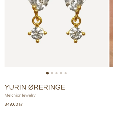
YURIN ØRERINGE
Melchior Jewelry
Reguler
349,00 kr
pris