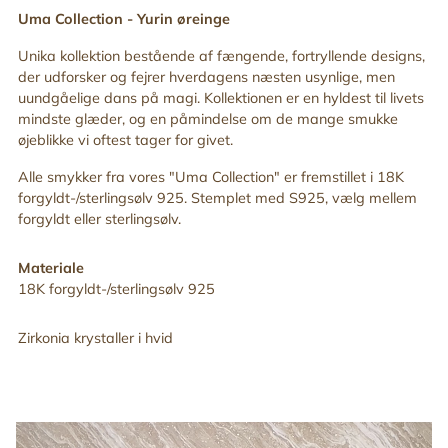
din
Uma Collection -
Yurin
øreinge
indkøbskurv
Unika kollektion bestående af fængende, fortryllende designs,
der udforsker og fejrer hverdagens næsten usynlige, men
uundgåelige dans på magi. Kollektionen er en hyldest til livets
mindste glæder, og en påmindelse om de mange smukke
øjeblikke vi oftest tager for givet.
Alle smykker fra vores "Uma
Collection" er fremstillet i 18K
forgyldt-/sterlingsølv 925. Stemplet med S925, vælg mellem
forgyldt eller sterlingsølv.
Materiale
18K forgyldt-/sterlingsølv 925
Zirkonia krystaller i hvid