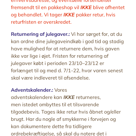
fremsendt til en pakkeshop vil
IKKE
blive afhentet
og behandlet. Vi tager
IKKE
pakker retur, hvis
returfristen er overskredet.
Returnering af julegaver.:
Vi har sørget for, at du
kan ordne dine julegaveindkøb i god tid og stadig
have mulighed for at returnere dem, hvis gaven
ikke var lige i øjet. Fristen for returnering af
julegaver købt i perioden 23/10–23/12 er
forlænget til og med d. 7/1-22, hvor varen senest
skal være indleveret til afsendelse.
Adventskalender.:
Vores
adventskalendere kan
IKKE
returneres,
men istedet ombyttes til et tilsvarende
tilgodebevis. Tages ikke retur hvis åbnet og/eller
brugt. Har du nogle af smykkerne i forvejen og
kan dokumentere dette fra tidligere
ordrebekræftigelse, så skal du notere det i