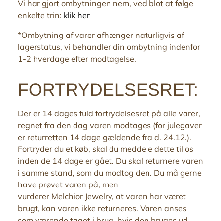
Vi har gjort ombytningen nem, ved blot at følge
enkelte trin:
klik her
*Ombytning af varer afhænger naturligvis af
lagerstatus, vi behandler din ombytning indenfor
1-2 hverdage efter modtagelse.
FORTRYDELSESRET:
Der er 14 dages fuld fortrydelsesret på alle varer,
regnet fra den dag varen modtages (for julegaver
er returretten 14 dage gældende fra d. 24.12.).
Fortryder du et køb, skal du meddele dette til os
inden de 14 dage er gået. Du skal returnere varen
i samme stand, som du modtog den. Du må gerne
have prøvet varen på, men
vurderer Melchior
Jewelry
, at varen har været
brugt, kan varen ikke returneres. Varen anses
som værende taget i brug, hvis den bruges ud