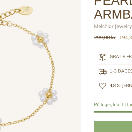
PEAR
ARMB
Melchior Jewelry
Reguler
299,00 kr
194,3
pris
GRATIS F
1-3 DAGE
4,8 STJE
På lager, klar til f