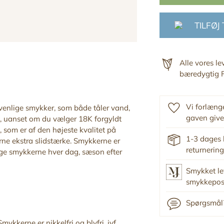
TILFØJ
Alle vores l
bæredygtig F
Vi forlænge
ivenlige smykker, som både tåler vand,
gaven give
, uanset om du vælger 18K forgyldt
 som er af den højeste kvalitet på
1-3 dages 
ne ekstra slidstærke. Smykkerne er
returnering
ruge smykkerne hver dag, sæson efter
Smykket le
smykkepo
Spørgsmål?
mykkerne er nikkelfri og blyfri, jvf.