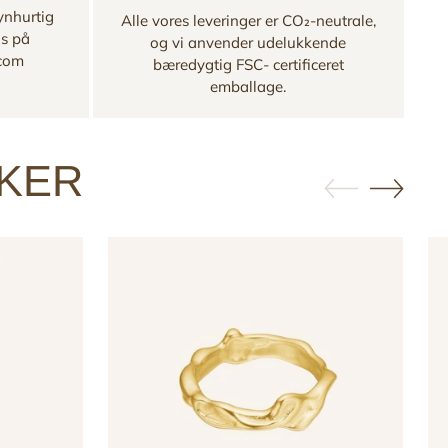
ynhurtig
Alle vores leveringer er CO₂-neutrale,
os på
og vi anvender udelukkende
.com
bæredygtig FSC- certificeret
emballage.
KKER