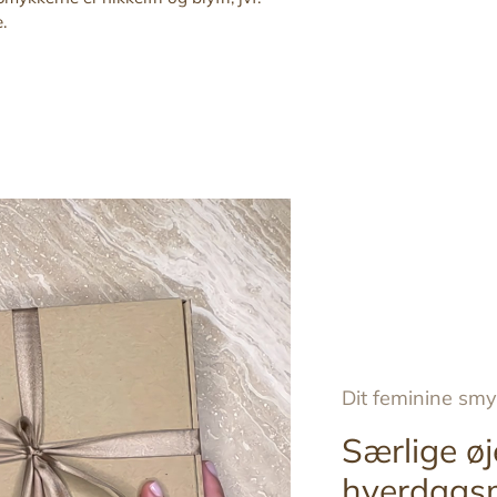
.
Tilføj
produkt
til
din
indkøbskurv
Dit feminine sm
Særlige øj
hverdags