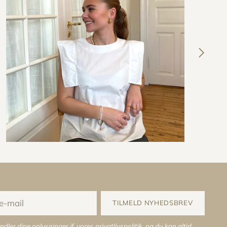
TILMELD NYHEDSBREV
ndler dine oplysninger jf. vores
privatlivspolitik
, og du kan altid