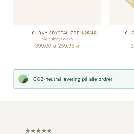
CURVY CRYSTAL ØRE...
CUR
UDSALG
Melchior Jewelry
Reguler
R
399,00 kr
259,35 kr
3
pris
p
CO2-neutral levering på alle ordrer