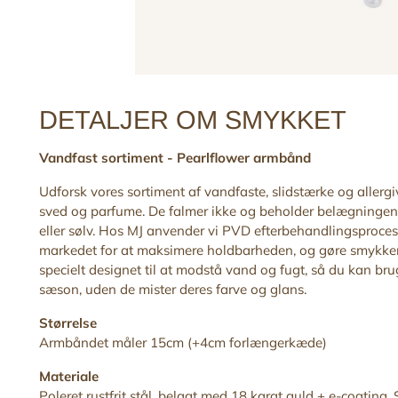
DETALJER OM SMYKKET
Vandfast sortiment -
Pearlflower armbånd
Udforsk vores sortiment af vandfaste, slidstærke og allerg
sved og parfume. De falmer ikke og beholder belægningen
eller sølv. Hos MJ anvender vi PVD efterbehandlingsproces,
markedet for at maksimere holdbarheden, og gøre smykker
specielt designet til at modstå vand og fugt, så du kan b
sæson, uden de mister deres farve og glans.
Størrelse
Armbåndet måler 15cm (+4cm forlængerkæde)
Materiale
Poleret rustfrit stål, belagt med 18 karat guld + e-coating. S