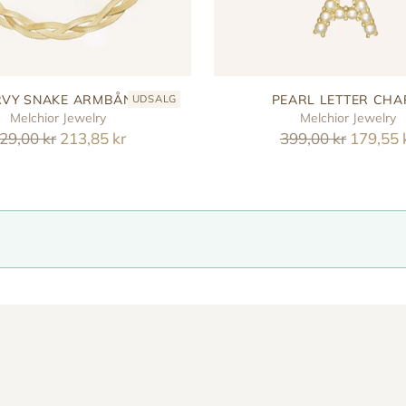
VY SNAKE ARMBÅND
PEARL LETTER CH
UDSALG
Melchior Jewelry
Melchior Jewelry
eguler
Reguler
29,00 kr
213,85 kr
399,00 kr
179,55 
ris
pris