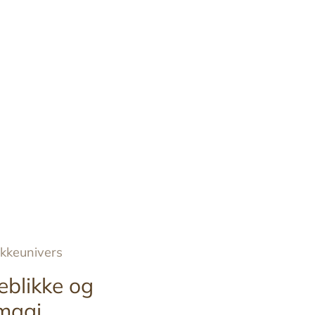
ykkeunivers
eblikke og
magi