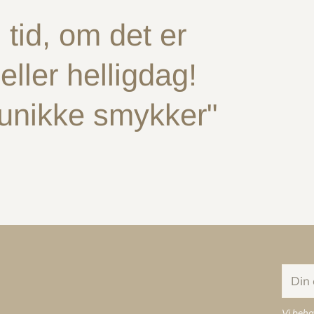
tid, om det er
ller helligdag!
 unikke smykker"
Din
e-
mail
Vi beha