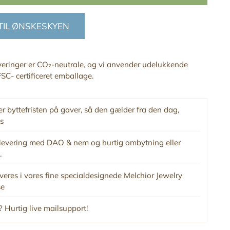
 TIL ØNSKESKYEN
everinger er CO₂-neutrale, og vi anvender udelukkende
SC- certificeret emballage.
r byttefristen på gaver, så den gælder fra den dag,
s
levering med DAO & nem og hurtig ombytning eller
.
veres i vores fine specialdesignede Melchior Jewelry
se
 Hurtig live mailsupport!