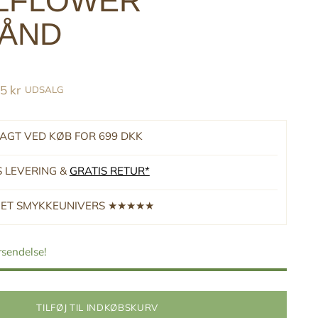
LFLOWER
ÅND
5 kr
UDSALG
RAGT VED KØB FOR 699 DKK
S LEVERING &
GRATIS RETUR*
RNET SMYKKEUNIVERS ★★★★★
orsendelse!
TILFØJ TIL INDKØBSKURV