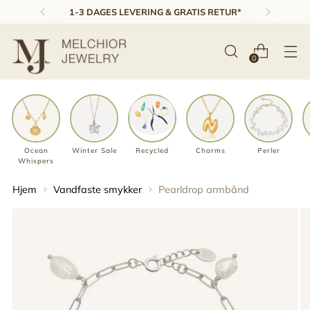
4,8 STJERNER PÅ TRUSTPILOT ★★★★★
0
Ocean
Winter Sale
Recycled
Charms
Perler
Whispers
Hjem
Vandfaste smykker
Pearldrop armbånd