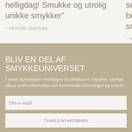
helligdag! Smukke og utrolig
s
unikke smykker"
b
s
– Michelle Kjærbæk
– 
BLIV EN DEL AF
SMYKKEUNIVERSET
I vores nyhedsbrev modtager du eksklusive rabatter, særlige
tilbud samt information om kommende lanceringer og events.
Din
e-
mail
TILMELD NYHEDSBREV