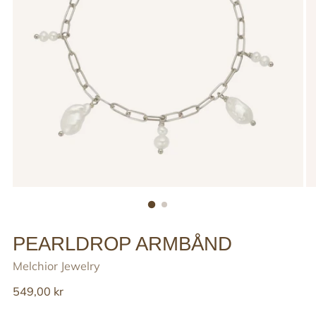
PEARLDROP ARMBÅND
Melchior Jewelry
Reguler
549,00 kr
pris