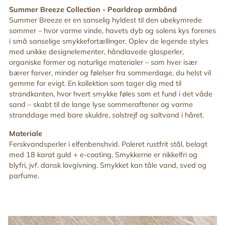
din
Summer Breeze Collection -
Pearldrop armbånd
indkøbskurv
Summer Breeze er en sanselig hyldest til den ubekymrede
sommer – hvor varme vinde, havets dyb og solens kys forenes
i små sanselige smykkefortællinger. Oplev de legende styles
med unikke designelementer, håndlavede glasperler,
organiske former og naturlige materialer – som hver især
bærer farver, minder og følelser fra sommerdage, du helst vil
gemme for evigt. En kollektion som tager dig med til
strandkanten, hvor hvert smykke føles som et fund i det våde
sand – skabt til de lange lyse sommeraftener og varme
stranddage med bare skuldre, solstrejf og saltvand i håret
.
Materiale
Ferskvandsperler i elfenbenshvid. Poleret rustfrit stål, belagt
med 18 karat guld + e-coating. Smykkerne er nikkelfri og
blyfri, jvf. dansk lovgivning. Smykket kan tåle vand, sved og
parfume.