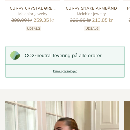
CURVY CRYSTAL ØRE...
CURVY SNAKE ARMBÅND
P
Melchior Jewelry
Melchior Jewelry
Reguler
Reguler
399,00 kr
259,35 kr
329,00 kr
213,85 kr
pris
pris
UDSALG
UDSALG
CO2-neutral levering på alle ordrer
Flere oplysninger