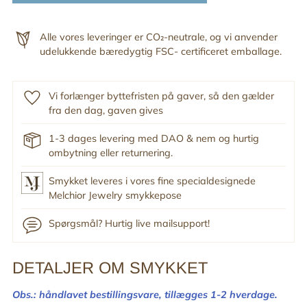
Alle vores leveringer er CO₂-neutrale, og vi anvender
udelukkende bæredygtig FSC- certificeret emballage.
Vi forlænger byttefristen på gaver, så den gælder
fra den dag, gaven gives
1-3 dages levering med DAO & nem og hurtig
ombytning eller returnering.
Smykket leveres i vores fine specialdesignede
Melchior Jewelry smykkepose
Spørgsmål? Hurtig live mailsupport!
DETALJER OM SMYKKET
Tilføj
produkt
Obs.: håndlavet bestillingsvare,
tillægges 1-2 hverdage.
til