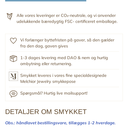
Alle vores leveringer er CO₂-neutrale, og vi anvender
udelukkende bæredygtig FSC- certificeret emballage.
Vi forlænger byttefristen på gaver, så den gælder
fra den dag, gaven gives
1-3 dages levering med DAO & nem og hurtig
ombytning eller returnering.
Smykket leveres i vores fine specialdesignede
Melchior Jewelry smykkepose
Spørgsmål? Hurtig live mailsupport!
DETALJER OM SMYKKET
Tilføj
produkt
Obs.: håndlavet bestillingsvare,
tillægges 1-2 hverdage.
til