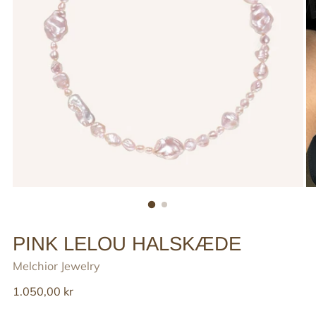
PINK LELOU HALSKÆDE
Melchior Jewelry
Reguler
1.050,00 kr
pris