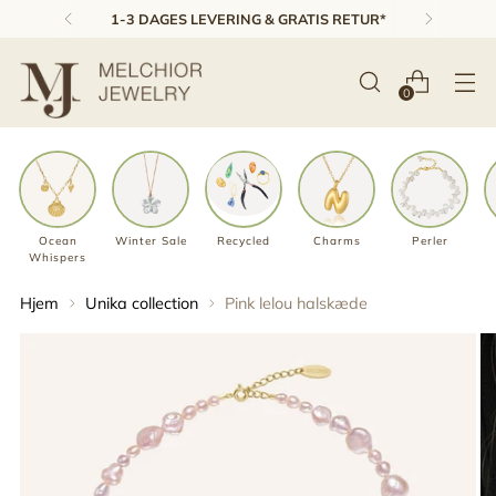
1-3 DAGES LEVERING & GRATIS RETUR*
0
Ocean
Winter Sale
Recycled
Charms
Perler
Whispers
Hjem
Unika collection
Pink lelou halskæde