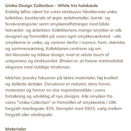
din
Unika Design Collection -
White Iris halskæde
indkøbskurv
Endelig løftes sløret for vores eksklusive håndlavede unika
kollektion, bestående af ægte ædelmetaller, barok- og
ferskvandsperler samt smykkeindfatninger med både
halvædel- og ædelsten. Kollektionens mange smykker er alle
designet og fremstillet på vores eget smykkeværksted - alle
smykkerne er unika, og varierer derfor i nuance, form, størrelse
og sammensætning. Kollektionen centrerer sig om
det
klassiske og tidløse design, med
et sidste touch af
uniqueness og eksklusivitet. Ønsket er, at
forene minimalistisk
elegance med nutidige tendenser.
Melchior Jewelry fokuserer på lækre materialer, høj kvalitet
og delikate detaljer. Derudover er n
aturen, dens farver,
materialer og former en stor inspirationskilde i vores
fortolkning og udvikling af nye designs.
Alle smykker fra
vores "Unika Collection" er fremstillet af smykkedele i 18K
forgyldt-/sterlingsølv 925. Stemplet med S925, vælg mellem
forgyldt eller sterlingsølv.
Materialer