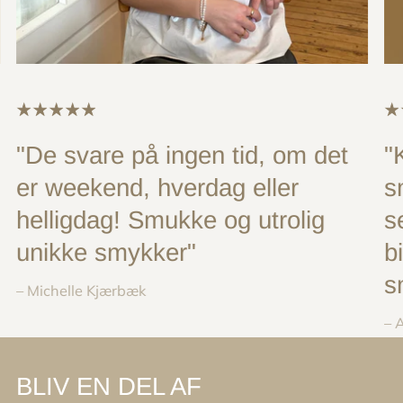
"De svare på ingen tid, om det
"
er weekend, hverdag eller
s
helligdag! Smukke og utrolig
s
unikke smykker"
b
s
– Michelle Kjærbæk
– 
BLIV EN DEL AF