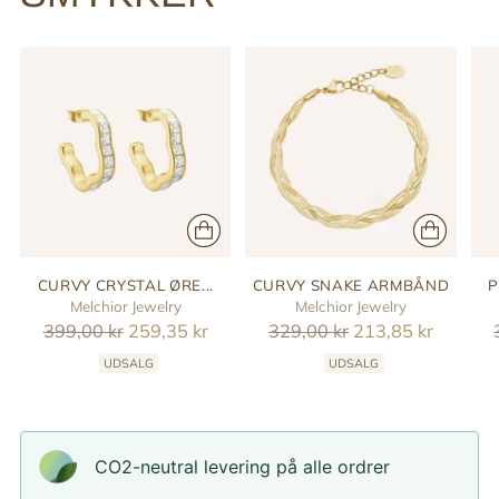
CURVY CRYSTAL ØRE...
CURVY SNAKE ARMBÅND
P
Melchior Jewelry
Melchior Jewelry
Reguler
Reguler
399,00 kr
259,35 kr
329,00 kr
213,85 kr
pris
pris
UDSALG
UDSALG
CO2-neutral levering på alle ordrer