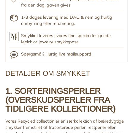
fra den dag, gaven gives
1-3 dages levering med DAO & nem og hurtig
ombytning eller returnering.
Smykket leveres i vores fine specialdesignede
Melchior Jewelry smykkepose
Spørgsmål? Hurtig live mailsupport!
DETALJER OM SMYKKET
Tilføj
produkt
til
1. SORTERINGSPERLER
din
(OVERSKUDSPERLER FRA
indkøbskurv
TIDLIGERE KOLLEKTIONER)
Vores Recycled collection
er en særkollektion af bæredygtige
smykker fremstillet af frasorterede perler, restperler eller