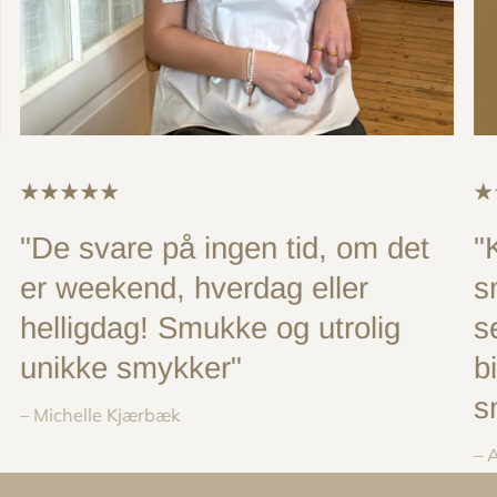
"De svare på ingen tid, om det
"
er weekend, hverdag eller
s
helligdag! Smukke og utrolig
s
unikke smykker"
b
s
– Michelle Kjærbæk
– 