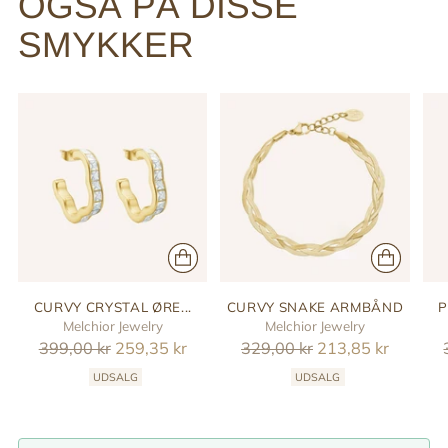
OGSÅ PÅ DISSE
SMYKKER
CURVY CRYSTAL ØRE...
CURVY SNAKE ARMBÅND
P
Melchior Jewelry
Melchior Jewelry
Reguler
Reguler
399,00 kr
259,35 kr
329,00 kr
213,85 kr
pris
pris
UDSALG
UDSALG