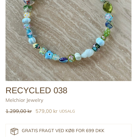
RECYCLED 038
Melchior Jewelry
Reguler
1.299,00 kr
579,00 kr
UDSALG
pris
GRATIS FRAGT VED KØB FOR 699 DKK