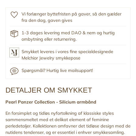
Vi forlænger byttefristen på gaver, så den gælder
fra den dag, gaven gives
1-3 dages levering med DAO & nem og hurtig
ombytning eller returnering.
Smykket leveres i vores fine specialdesignede
Melchior Jewelry smykkepose
Spørgsmål? Hurtig live mailsupport!
DETALJER OM SMYKKET
Tilføj
produkt
Pearl Panzer Collection -
Silicium armbånd
til
din
En forsimplet og tidløs nyfortolkning af klassiske styles
indkøbskurv
sammensmeltet med et delikat element af feminine
perledetaljer. Kollektionen omfavner det tidløse design med de
nutidens tendenser, og er essentiel i enhver smykkesamling.