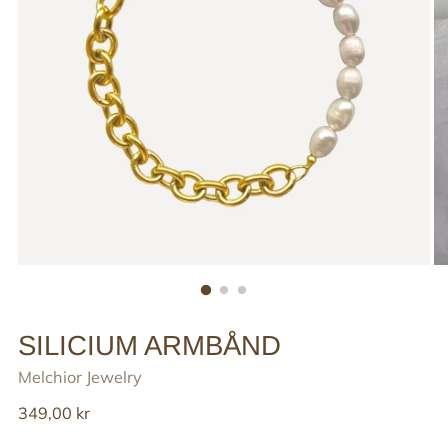
SILICIUM ARMBÅND
Melchior Jewelry
Reguler
349,00 kr
pris