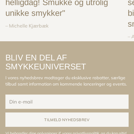
helligdag! Smukke og utrolig
s
unikke smykker"
b
s
– Michelle Kjærbæk
– 
BLIV EN DEL AF
SMYKKEUNIVERSET
I vores nyhedsbrev modtager du eksklusive rabatter, særlige
tilbud samt information om kommende lanceringer og events.
Din
e-
mail
TILMELD NYHEDSBREV
Vi behandler dine oplysninger jf. vores
privatlivspolitik
, og du kan altid