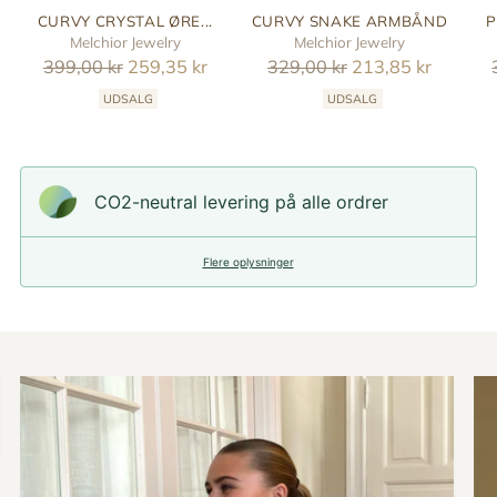
CURVY CRYSTAL ØRE...
CURVY SNAKE ARMBÅND
P
Melchior Jewelry
Melchior Jewelry
Reguler
Reguler
399,00 kr
259,35 kr
329,00 kr
213,85 kr
pris
pris
UDSALG
UDSALG
CO2-neutral levering på alle ordrer
Flere oplysninger