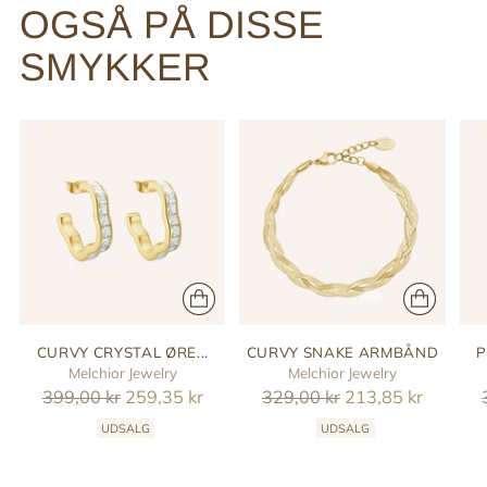
OGSÅ PÅ DISSE
SMYKKER
CURVY CRYSTAL ØRE...
CURVY SNAKE ARMBÅND
P
Melchior Jewelry
Melchior Jewelry
Reguler
Reguler
399,00 kr
259,35 kr
329,00 kr
213,85 kr
pris
pris
UDSALG
UDSALG