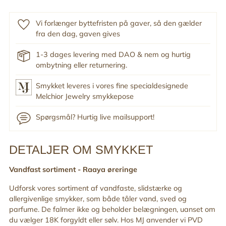
Vi forlænger byttefristen på gaver, så den gælder
fra den dag, gaven gives
1-3 dages levering med DAO & nem og hurtig
ombytning eller returnering.
Smykket leveres i vores fine specialdesignede
Melchior Jewelry smykkepose
Spørgsmål? Hurtig live mailsupport!
DETALJER OM SMYKKET
Tilføj
produkt
Vandfast sortiment -
Raaya øreringe
til
din
Udforsk vores sortiment af vandfaste, slidstærke og
indkøbskurv
allergivenlige smykker, som både tåler vand, sved og
parfume. De falmer ikke og beholder belægningen, uanset om
du vælger 18K forgyldt eller sølv. Hos MJ anvender vi PVD