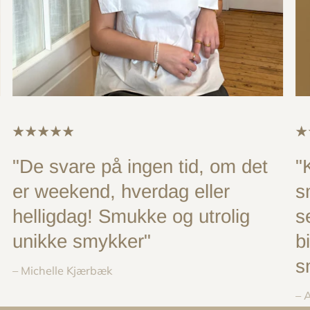
"De svare på ingen tid, om det
"
er weekend, hverdag eller
s
helligdag! Smukke og utrolig
s
unikke smykker"
b
s
– Michelle Kjærbæk
– 