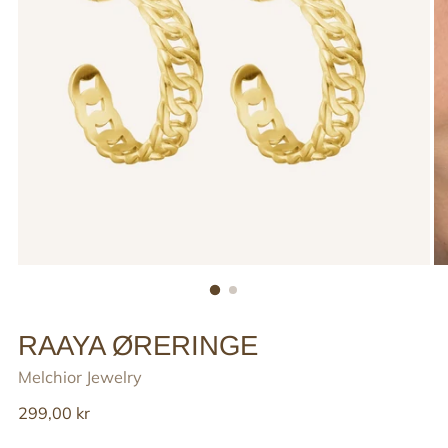
RAAYA ØRERINGE
Melchior Jewelry
Reguler
299,00 kr
pris