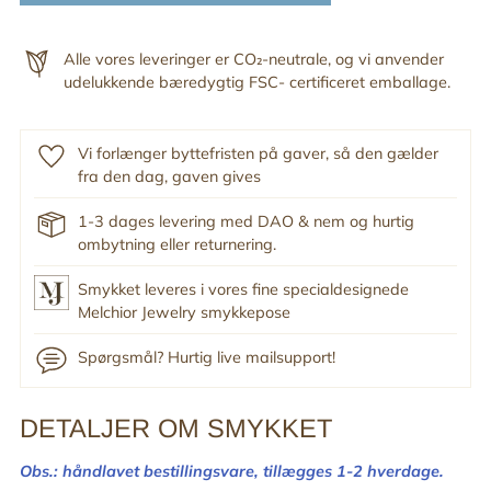
Alle vores leveringer er CO₂-neutrale, og vi anvender
udelukkende bæredygtig FSC- certificeret emballage.
Vi forlænger byttefristen på gaver, så den gælder
fra den dag, gaven gives
1-3 dages levering med DAO & nem og hurtig
ombytning eller returnering.
Smykket leveres i vores fine specialdesignede
Melchior Jewelry smykkepose
Spørgsmål? Hurtig live mailsupport!
DETALJER OM SMYKKET
Tilføj
produkt
Obs.: håndlavet bestillingsvare,
tillægges 1-2 hverdage.
til