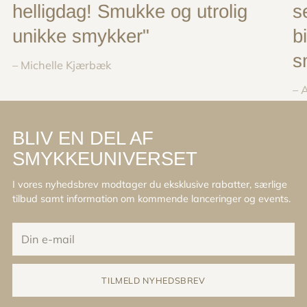
helligdag! Smukke og utrolig
s
unikke smykker"
b
s
– Michelle Kjærbæk
– 
BLIV EN DEL AF
SMYKKEUNIVERSET
I vores nyhedsbrev modtager du eksklusive rabatter, særlige
tilbud samt information om kommende lanceringer og events.
Din
e-
mail
TILMELD NYHEDSBREV