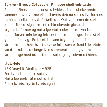
din
Summer Breeze Collection -
Pink sea shell halskæde
indkøbskurv
Summer Breeze er en sanselig hyldest til den ubekymrede
sommer – hvor varme vinde, havets dyb og solens kys forenes
i små sanselige smykkefortællinger. Oplev de legende styles
med unikke designelementer, håndlavede glasperler,
organiske former og naturlige materialer – som hver især
bærer farver, minder og følelser fra sommerdage, du helst vil
gemme for evigt. En kollektion som tager dig med til
strandkanten, hvor hvert smykke føles som et fund i det våde
sand – skabt til de lange lyse sommeraftener og varme
stranddage med bare skuldre, solstrejf og saltvand i håret
.
Materiale
18K forgyldt-/sterlingsølv 925
Ferskvandsperler i rosafarvet
Naturlige perler af muslingskal
Rosenkvarts, krystalkvarts og citrin