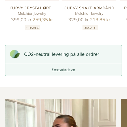
CURVY CRYSTAL ØRE...
CURVY SNAKE ARMBÅND
P
Melchior Jewelry
Melchior Jewelry
Reguler
Reguler
399,00 kr
259,35 kr
329,00 kr
213,85 kr
pris
pris
UDSALG
UDSALG
CO2-neutral levering på alle ordrer
Flere oplysninger