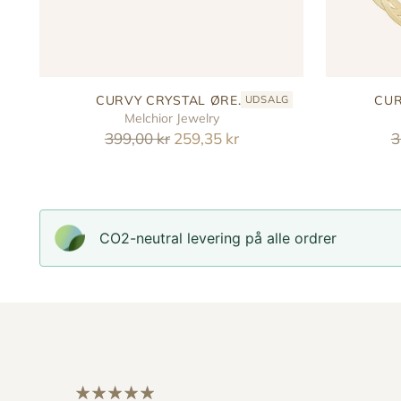
CURVY CRYSTAL ØRE...
CUR
UDSALG
Melchior Jewelry
Reguler
R
399,00 kr
259,35 kr
3
pris
p
CO2-neutral levering på alle ordrer