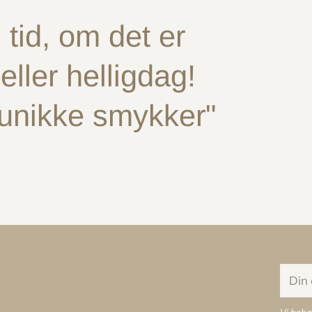
tid, om det er
ller helligdag!
 unikke smykker"
Din
e-
mail
Vi beha