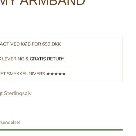
MY ARMBÅND
RAGT VED KØB FOR 699 DKK
S LEVERING &
GRATIS RETUR*
RNET SMYKKEUNIVERS ★★★★★
t Sterlingsølv
orsendelse!