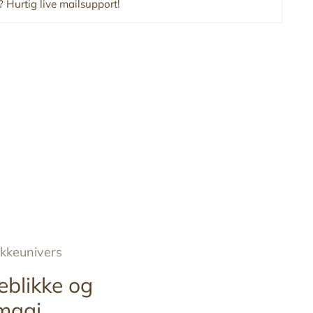
 Hurtig live mailsupport!
ykkeunivers
eblikke og
magi