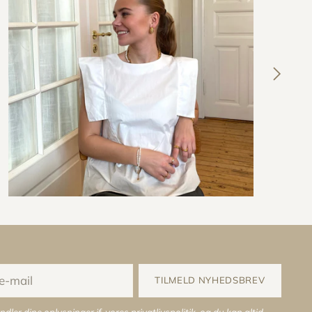
TILMELD NYHEDSBREV
ndler dine oplysninger jf. vores
privatlivspolitik
, og du kan altid