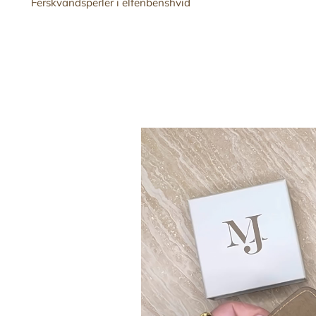
Ferskvandsperler i elfenbenshvid