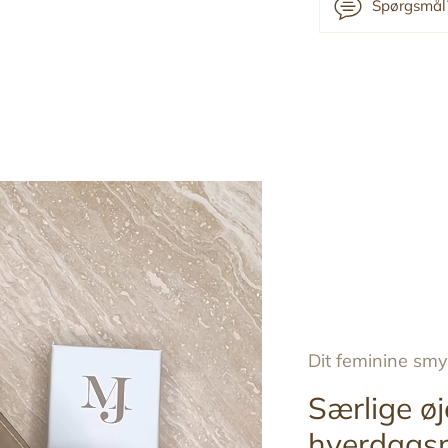
Spørgsmål?
Tilføj
produkt
til
din
indkøbskurv
Dit feminine sm
Særlige øj
hverdags