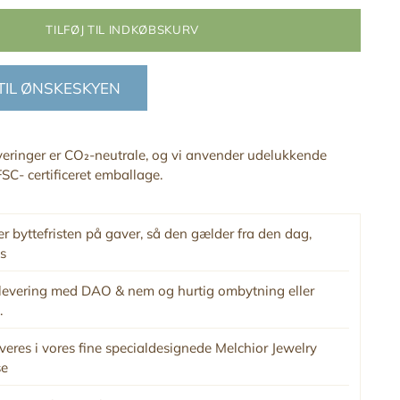
TILFØJ TIL INDKØBSKURV
 TIL ØNSKESKYEN
everinger er CO₂-neutrale, og vi anvender udelukkende
SC- certificeret emballage.
r byttefristen på gaver, så den gælder fra den dag,
s
levering med DAO & nem og hurtig ombytning eller
.
veres i vores fine specialdesignede Melchior Jewelry
se