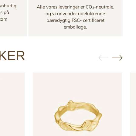
ynhurtig
Alle vores leveringer er CO₂-neutrale,
os på
og vi anvender udelukkende
.com
bæredygtig FSC- certificeret
emballage.
KKER