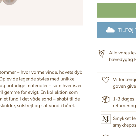
TILFØJ
Alle vores l
.
bæredygtig F
 sommer – hvor varme vinde, havets dyb
 Oplev de legende styles med unikke
Vi forlænge
og naturlige materialer – som hver især
gaven give
vil gemme for evigt. En kollektion som
 et fund i det våde sand – skabt til de
1-3 dages 
ldre, solstrejf og saltvand i håret
.
returnering
Smykket le
smykkepo