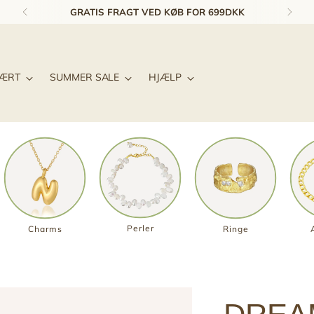
1-3 DAGES LEVERING & GRATIS RETUR*
LÆRT
SUMMER SALE
HJÆLP
Perler
Charms
Ringe