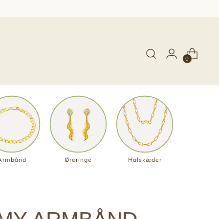
0
Armbånd
Øreringe
Halskæder