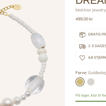
DREA
Melchior Jewelry
Reguler
499,00 kr
pris
GRATIS F
1-3 DAGE
4,8 STJE
Farve:
Guldbelag
På lager, klar til f