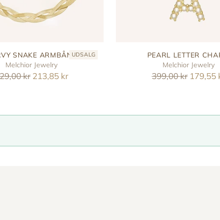
VY SNAKE ARMBÅND
PEARL LETTER CH
UDSALG
Melchior Jewelry
Melchior Jewelry
eguler
Reguler
29,00 kr
213,85 kr
399,00 kr
179,55 
ris
pris