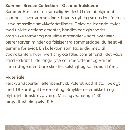
din
Summer Breeze Collection -
Oceana halskæde
indkøbskurv
Summer Breeze er en sanselig hyldest til den ubekymrede
sommer – hvor varme vinde, havets dyb og solens kys forenes
i små sanselige smykkefortællinger. Oplev de legende styles
med unikke designelementer, håndlavede glasperler,
organiske former og naturlige materialer – som hver især
bærer farver, minder og følelser fra sommerdage, du helst vil
gemme for evigt. En kollektion som tager dig med til
strandkanten, hvor hvert smykke føles som et fund i det våde
sand – skabt til de lange lyse sommeraftener og varme
stranddage med bare skuldre, solstrejf og saltvand i håret
.
Materiale
Ferskvandsperler i elfenbenshvid.
Poleret rustfrit stål, belagt
med 18 karat guld + e-coating. Smykkerne er nikkelfri og
blyfri, jvf. dansk lovgivning.
Muslingvedhæng i 18K
forgyldt-/sterlingsølv 925