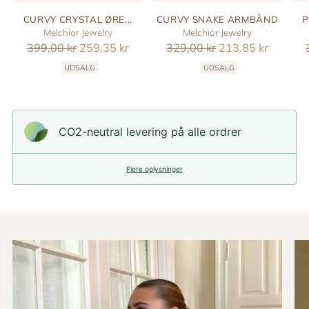
CURVY CRYSTAL ØRE...
CURVY SNAKE ARMBÅND
P
Melchior Jewelry
Melchior Jewelry
Reguler
Reguler
399,00 kr
259,35 kr
329,00 kr
213,85 kr
pris
pris
UDSALG
UDSALG
CO2-neutral levering på alle ordrer
Flere oplysninger