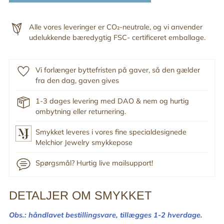
Alle vores leveringer er CO₂-neutrale, og vi anvender
udelukkende bæredygtig FSC- certificeret emballage.
Vi forlænger byttefristen på gaver, så den gælder
fra den dag, gaven gives
1-3 dages levering med DAO & nem og hurtig
ombytning eller returnering.
Smykket leveres i vores fine specialdesignede
Melchior Jewelry smykkepose
Spørgsmål? Hurtig live mailsupport!
DETALJER OM SMYKKET
Tilføj
produkt
Obs.: håndlavet bestillingsvare,
tillægges 1-2 hverdage.
til