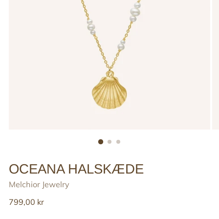
OCEANA HALSKÆDE
Melchior Jewelry
Reguler
799,00 kr
pris