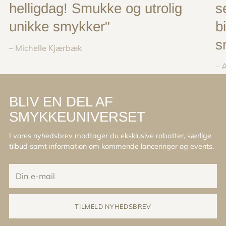
helligdag! Smukke og utrolig
s
unikke smykker"
b
s
– Michelle Kjærbæk
– 
BLIV EN DEL AF
SMYKKEUNIVERSET
I vores nyhedsbrev modtager du eksklusive rabatter, særlige
tilbud samt information om kommende lanceringer og events.
Din
e-
mail
TILMELD NYHEDSBREV