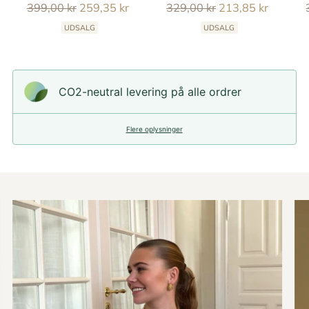
Reguler
Reguler
399,00 kr
259,35 kr
329,00 kr
213,85 kr
pris
pris
UDSALG
UDSALG
CO2-neutral levering på alle ordrer
Flere oplysninger