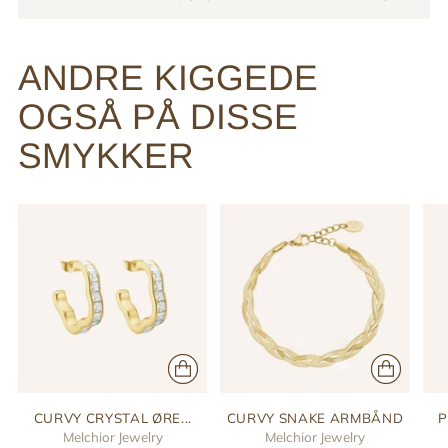
ANDRE KIGGEDE
OGSÅ PÅ DISSE
SMYKKER
CURVY CRYSTAL ØRE...
CURVY SNAKE ARMBÅND
P
Melchior Jewelry
Melchior Jewelry