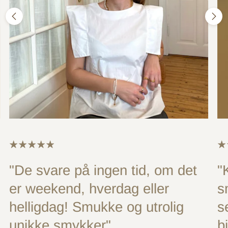
"De svare på ingen tid, om det
"
er weekend, hverdag eller
s
helligdag! Smukke og utrolig
s
unikke smykker"
b