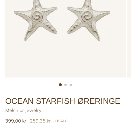
OCEAN STARFISH ØRERINGE
Melchior Jewelry
Reguler
399,00 kr
259,35 kr
UDSALG
pris