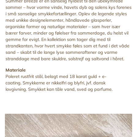
Summer Breeze er en sanselig hyldest til den ubekymrede
din
sommer – hvor varme vinde, havets dyb og solens kys forenes
indkøbskurv
i små sanselige smykkefortællinger. Oplev de legende styles
med unikke designelementer, håndlavede glasperler,
organiske former og naturlige materialer – som hver især
bærer farver, minder og følelser fra sommerdage, du helst vil
gemme for evigt. En kollektion som tager dig med til
strandkanten, hvor hvert smykke føles som et fund i det våde
sand – skabt til de lange lyse sommeraftener og varme
stranddage med bare skuldre, solstrejf og saltvand i håret
.
Materiale
Poleret rustfrit stål, belagt med 18 karat guld + e-
coating. Smykkerne er nikkelfri og blyfri, jvf. dansk
lovgivning. Smykket kan tåle vand, sved og parfume.