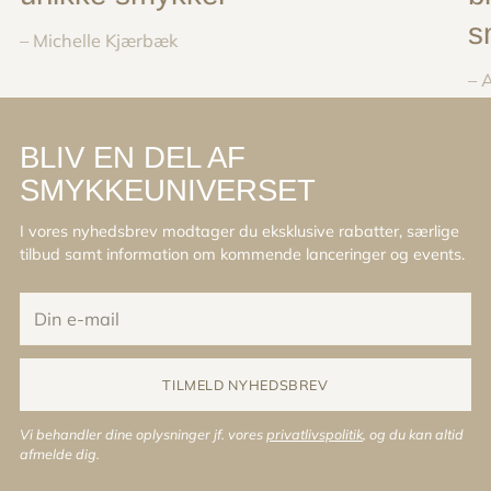
s
– Michelle Kjærbæk
– 
BLIV EN DEL AF
SMYKKEUNIVERSET
I vores nyhedsbrev modtager du eksklusive rabatter, særlige
tilbud samt information om kommende lanceringer og events.
Din
e-
mail
TILMELD NYHEDSBREV
Vi behandler dine oplysninger jf. vores
privatlivspolitik
, og du kan altid
afmelde dig.