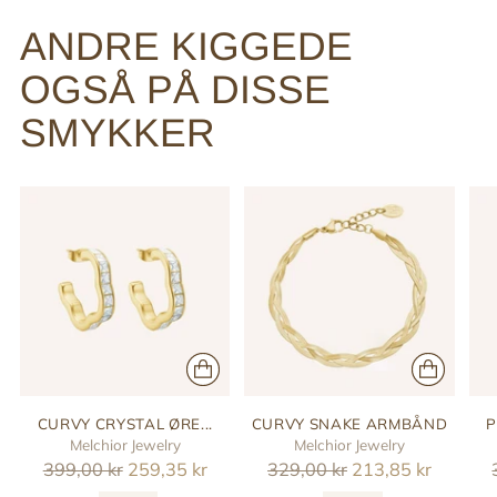
ANDRE KIGGEDE
OGSÅ PÅ DISSE
SMYKKER
CURVY CRYSTAL ØRE...
CURVY SNAKE ARMBÅND
P
Melchior Jewelry
Melchior Jewelry
Reguler
Reguler
399,00 kr
259,35 kr
329,00 kr
213,85 kr
pris
pris