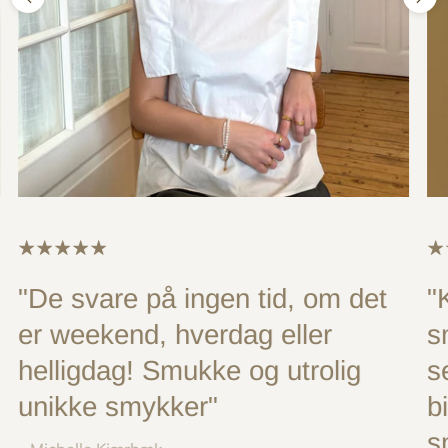
"De svare på ingen tid, om det
"
er weekend, hverdag eller
s
helligdag! Smukke og utrolig
s
unikke smykker"
b
s