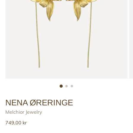
NENA ØRERINGE
Melchior Jewelry
Reguler
749,00 kr
pris