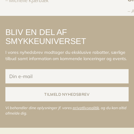
– Michelle Kjærbæk
– 
BLIV EN DEL AF
SMYKKEUNIVERSET
I vores nyhedsbrev modtager du eksklusive rabatter, særlige
tilbud samt information om kommende lanceringer og events.
Din
e-
mail
TILMELD NYHEDSBREV
Vi behandler dine oplysninger jf. vores
privatlivspolitik
, og du kan altid
afmelde dig.