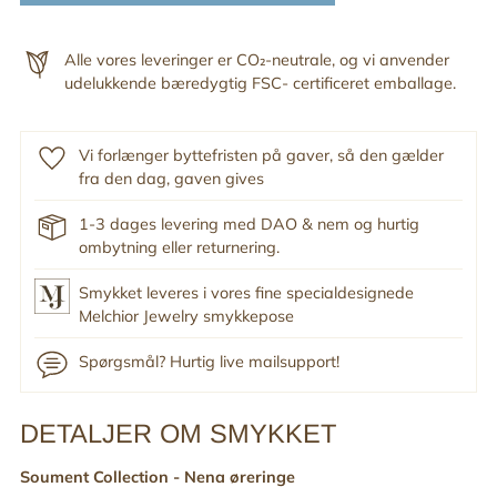
Alle vores leveringer er CO₂-neutrale, og vi anvender
udelukkende bæredygtig FSC- certificeret emballage.
Vi forlænger byttefristen på gaver, så den gælder
fra den dag, gaven gives
1-3 dages levering med DAO & nem og hurtig
ombytning eller returnering.
Smykket leveres i vores fine specialdesignede
Melchior Jewelry smykkepose
Spørgsmål? Hurtig live mailsupport!
DETALJER OM SMYKKET
Tilføj
produkt
Soument Collection - Nena øreringe
til