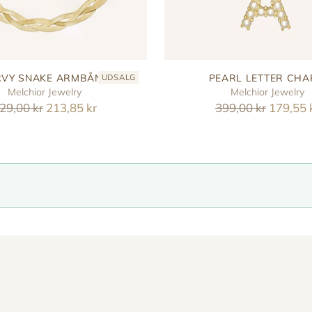
VY SNAKE ARMBÅND
PEARL LETTER CH
UDSALG
Melchior Jewelry
Melchior Jewelry
eguler
Reguler
29,00 kr
213,85 kr
399,00 kr
179,55 
ris
pris