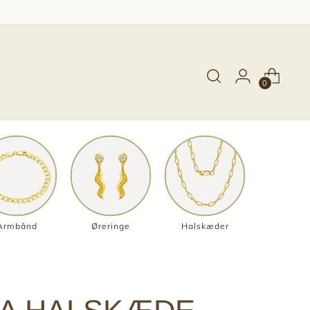
0
Armbånd
Øreringe
Halskæder