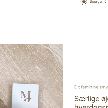
Spørgsmål?
Tilføj
produkt
til
din
indkøbskurv
Dit feminine sm
Særlige øj
hverdags