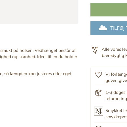
TILFØJ
Alle vores l
r smukt på halsen.
Vedhænget består af
bæredygtig F
ighed og skønhed. Ideel til en du holder
 så længden kan justeres efter eget
Vi forlænge
gaven give
1-3 dages 
returnering
Smykket le
smykkepo