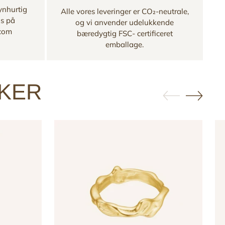
ynhurtig
Alle vores leveringer er CO₂-neutrale,
os på
og vi anvender udelukkende
.com
bæredygtig FSC- certificeret
emballage.
KKER