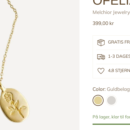
OFEL
Melchior Jewelry
Reguler
399,00 kr
pris
GRATIS F
1-3 DAGE
4,8 STJE
Color:
Guldbelagt
På lager, klar til f