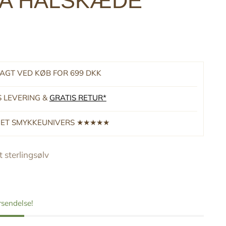
IA HALSKÆDE
RAGT VED KØB FOR 699 DKK
S LEVERING &
GRATIS RETUR*
RNET SMYKKEUNIVERS ★★★★★
 sterlingsølv
orsendelse!