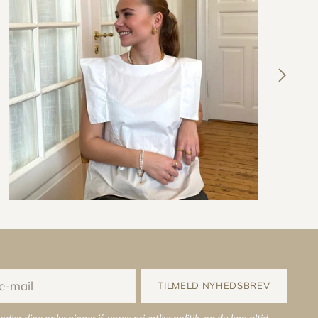
TILMELD NYHEDSBREV
ndler dine oplysninger jf. vores
privatlivspolitik
, og du kan altid