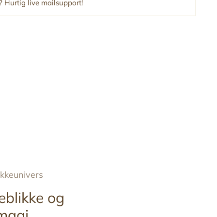
 Hurtig live mailsupport!
ykkeunivers
eblikke og
magi