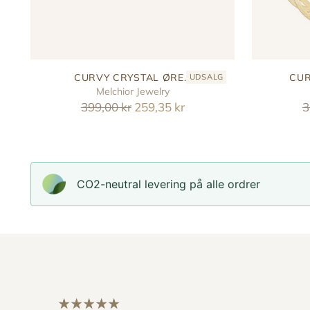
CURVY CRYSTAL ØRE...
CUR
UDSALG
Melchior Jewelry
Reguler
R
399,00 kr
259,35 kr
3
pris
p
CO2-neutral levering på alle ordrer