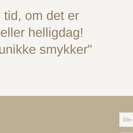
tid, om det er
ller helligdag!
 unikke smykker"
Din
e-
mail
Vi beha