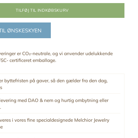
TILFØJ TIL INDKØBSKURV
 TIL ØNSKESKYEN
everinger er CO₂-neutrale, og vi anvender udelukkende
SC- certificeret emballage.
r byttefristen på gaver, så den gælder fra den dag,
s
levering med DAO & nem og hurtig ombytning eller
.
veres i vores fine specialdesignede Melchior Jewelry
se