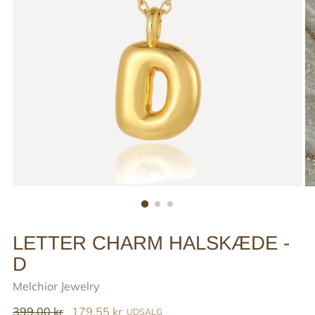
LETTER CHARM HALSKÆDE -
D
Melchior Jewelry
Reguler
399,00 kr
179,55 kr
UDSALG