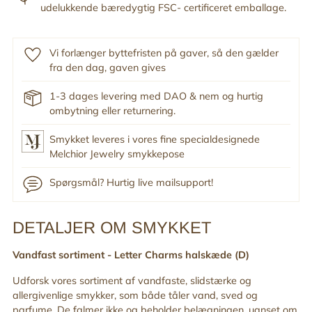
udelukkende bæredygtig FSC- certificeret emballage.
Vi forlænger byttefristen på gaver, så den gælder
fra den dag, gaven gives
1-3 dages levering med DAO & nem og hurtig
ombytning eller returnering.
Smykket leveres i vores fine specialdesignede
Melchior Jewelry smykkepose
Spørgsmål? Hurtig live mailsupport!
DETALJER OM SMYKKET
Tilføj
produkt
Vandfast sortiment -
Letter Charms halskæde (D)
til
din
Udforsk vores sortiment af vandfaste, slidstærke og
indkøbskurv
allergivenlige smykker, som både tåler vand, sved og
parfume. De falmer ikke og beholder belægningen, uanset om