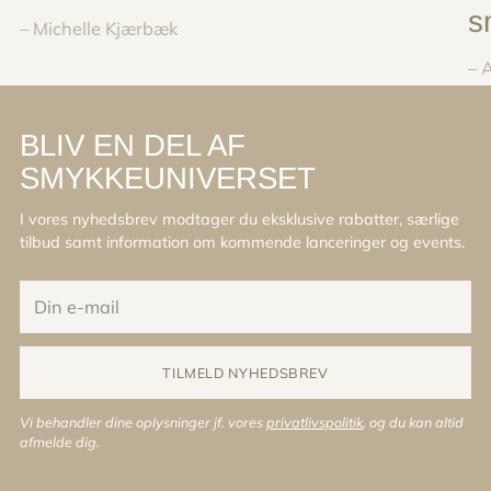
s
– Michelle Kjærbæk
– 
BLIV EN DEL AF
SMYKKEUNIVERSET
I vores nyhedsbrev modtager du eksklusive rabatter, særlige
tilbud samt information om kommende lanceringer og events.
Din
e-
mail
TILMELD NYHEDSBREV
Vi behandler dine oplysninger jf. vores
privatlivspolitik
, og du kan altid
afmelde dig.