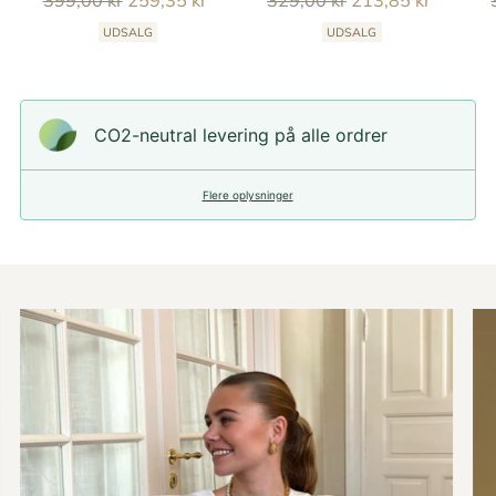
399,00 kr
259,35 kr
329,00 kr
213,85 kr
pris
pris
UDSALG
UDSALG
CO2-neutral levering på alle ordrer
Flere oplysninger