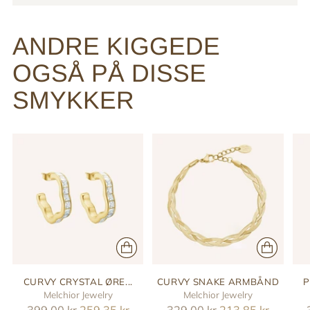
ANDRE KIGGEDE
OGSÅ PÅ DISSE
SMYKKER
CURVY CRYSTAL ØRE...
CURVY SNAKE ARMBÅND
P
Melchior Jewelry
Melchior Jewelry
Reguler
Reguler