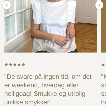
"De svare på ingen tid, om det
"
er weekend, hverdag eller
s
helligdag! Smukke og utrolig
s
unikke smykker"
b