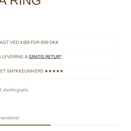
A RING
RAGT VED KØB FOR 699 DKK
S LEVERING &
GRATIS RETUR*
RNET SMYKKEUNIVERS ★★★★★
 sterlingsølv
orsendelse!