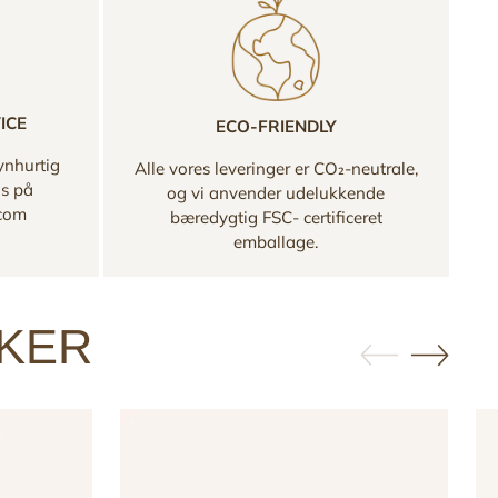
ICE
ECO-FRIENDLY
ynhurtig
Alle vores leveringer er CO₂-neutrale,
os på
og vi anvender udelukkende
.com
bæredygtig FSC- certificeret
emballage.
KKER