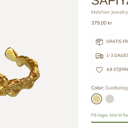
SAFIY
Melchior Jewelry
Reguler
379,00 kr
pris
GRATIS F
1-3 DAGE
4,8 STJE
Color:
Guldbelagt
På lager, klar til f