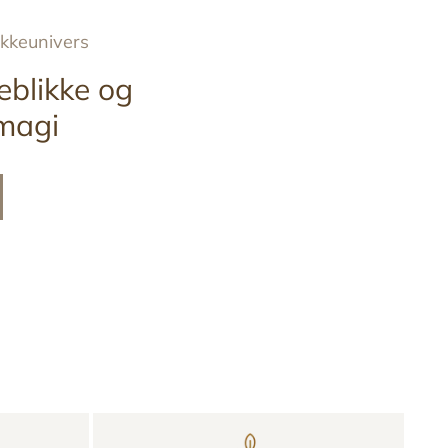
ykkeunivers
eblikke og
magi