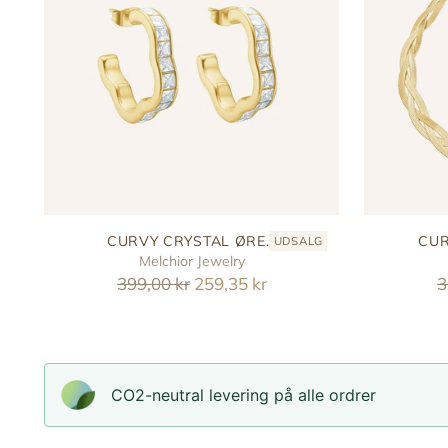
CURVY CRYSTAL ØRE...
CUR
UDSALG
Melchior Jewelry
Reguler
R
399,00 kr
259,35 kr
3
pris
p
CO2-neutral levering på alle ordrer