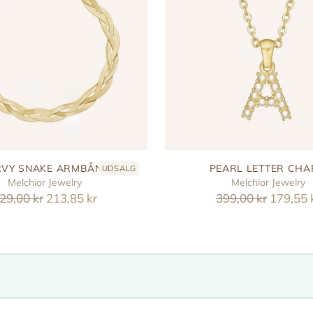
VY SNAKE ARMBÅND
PEARL LETTER CH
UDSALG
Melchior Jewelry
Melchior Jewelry
eguler
Reguler
29,00 kr
213,85 kr
399,00 kr
179,55 
ris
pris