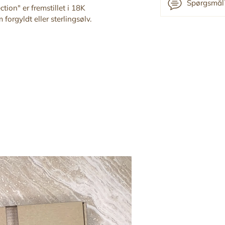
Spørgsmål?
ction" er fremstillet i 18K
forgyldt eller sterlingsølv.
Tilføj
produkt
til
din
indkøbskurv