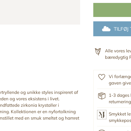
TILFØJ
Alle vores l
bæredygtig F
Vi forlænge
gaven give
tryllende og unikke styles inspireret af
1-3 dages 
den og vores eksistens i livet.
returnering
dfattede zirkonia krystaller i
ing. Kollektionen er en nyfortolkning
Smykket le
remstillet med en smuk
smeltet og hamret
smykkepo