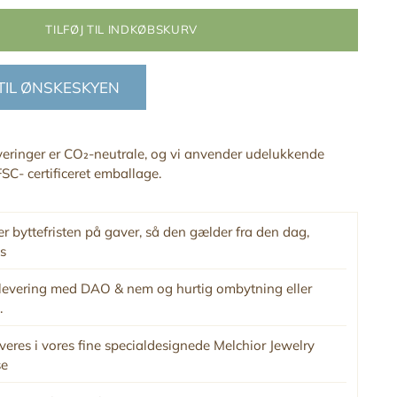
TILFØJ TIL INDKØBSKURV
 TIL ØNSKESKYEN
everinger er CO₂-neutrale, og vi anvender udelukkende
SC- certificeret emballage.
r byttefristen på gaver, så den gælder fra den dag,
s
levering med DAO & nem og hurtig ombytning eller
.
veres i vores fine specialdesignede Melchior Jewelry
se