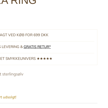
A RING
RAGT VED KØB FOR 699 DKK
S LEVERING &
GRATIS RETUR*
RNET SMYKKEUNIVERS ★★★★★
 sterlingsølv
t udsolgt!