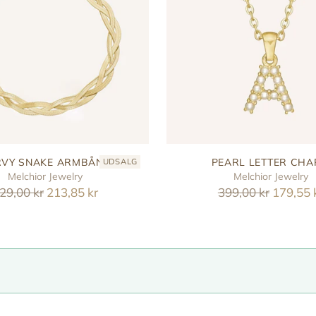
VY SNAKE ARMBÅND
PEARL LETTER CH
UDSALG
Melchior Jewelry
Melchior Jewelry
eguler
Reguler
29,00 kr
213,85 kr
399,00 kr
179,55 
ris
pris