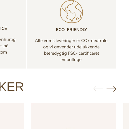
ICE
ECO-FRIENDLY
ynhurtig
Alle vores leveringer er CO₂-neutrale,
os på
og vi anvender udelukkende
.com
bæredygtig FSC- certificeret
emballage.
KKER