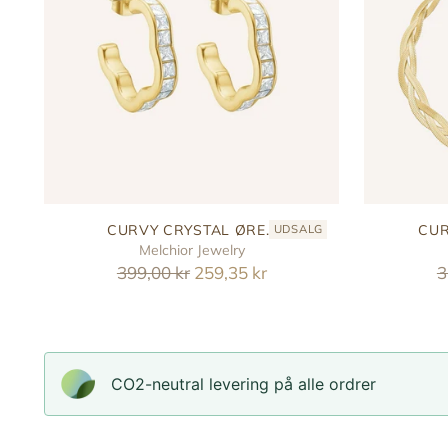
CURVY CRYSTAL ØRE...
CUR
UDSALG
Melchior Jewelry
Reguler
R
399,00 kr
259,35 kr
3
pris
p
CO2-neutral levering på alle ordrer