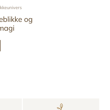
ykkeunivers
eblikke og
magi