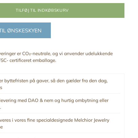
TILFØJ TIL INDKØBSKURV
 TIL ØNSKESKYEN
everinger er CO₂-neutrale, og vi anvender udelukkende
SC- certificeret emballage.
r byttefristen på gaver, så den gælder fra den dag,
s
levering med DAO & nem og hurtig ombytning eller
.
veres i vores fine specialdesignede Melchior Jewelry
se