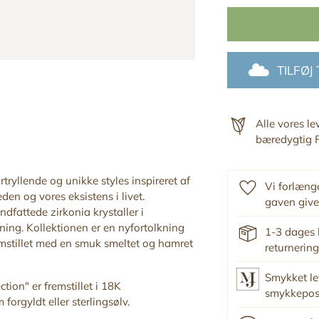
TILFØJ
Alle vores l
bæredygtig F
tryllende og unikke styles inspireret af
Vi forlænge
den og vores eksistens i livet.
gaven give
dfattede zirkonia krystaller i
ing. Kollektionen er en nyfortolkning
1-3 dages 
remstillet med en smuk
smeltet og hamret
returnering
Smykket le
ction" er fremstillet i 18K
smykkepo
forgyldt eller sterlingsølv.