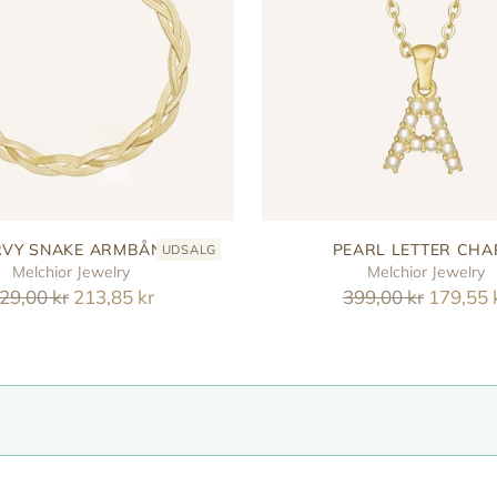
VY SNAKE ARMBÅND
PEARL LETTER CH
UDSALG
Melchior Jewelry
Melchior Jewelry
eguler
Reguler
29,00 kr
213,85 kr
399,00 kr
179,55 
ris
pris