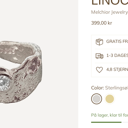
LINOC
Melchior Jewelry
Reguler
399,00 kr
pris
GRATIS F
1-3 DAGE
4,8 STJE
Color:
Sterlingsø
På lager, klar til f