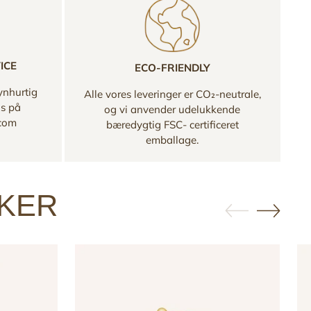
ICE
ECO-FRIENDLY
ynhurtig
Alle vores leveringer er CO₂-neutrale,
os på
og vi anvender udelukkende
.com
bæredygtig FSC- certificeret
emballage.
KKER