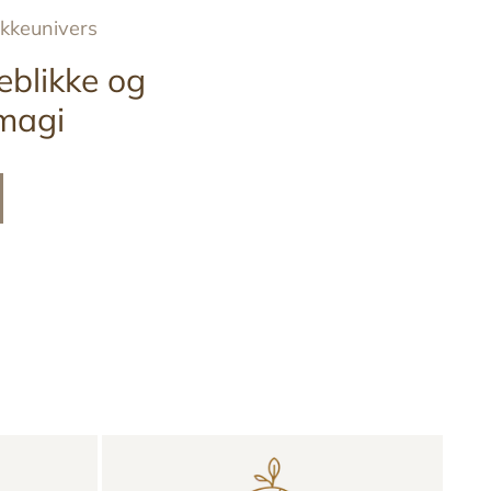
ykkeunivers
eblikke og
magi