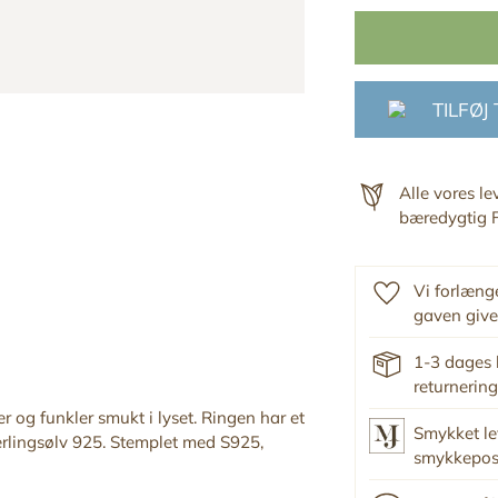
TILFØJ
Alle vores l
bæredygtig F
Vi forlænge
gaven give
1-3 dages 
returnering
r og funkler smukt i lyset. Ringen har et
Smykket le
sterlingsølv 925. Stemplet med S925,
smykkepo