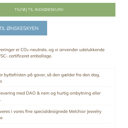
TILFØJ TIL INDKØBSKURV
 TIL ØNSKESKYEN
everinger er CO₂-neutrale, og vi anvender udelukkende
SC- certificeret emballage.
r byttefristen på gaver, så den gælder fra den dag,
s
levering med DAO & nem og hurtig ombytning eller
.
veres i vores fine specialdesignede Melchior Jewelry
se