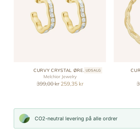
CURVY CRYSTAL ØRE...
CUR
UDSALG
Melchior Jewelry
Reguler
R
399,00 kr
259,35 kr
3
pris
p
CO2-neutral levering på alle ordrer