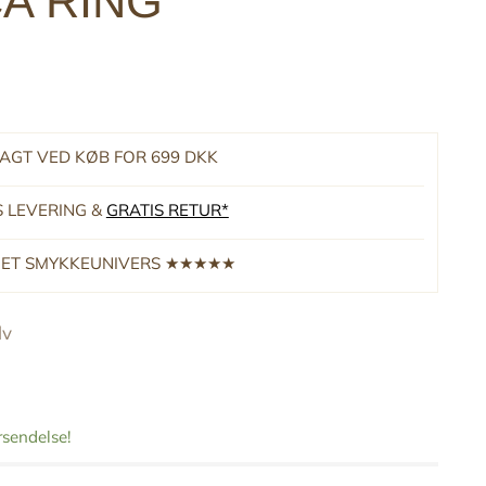
A RING
RAGT VED KØB FOR 699 DKK
S LEVERING &
GRATIS RETUR*
RNET SMYKKEUNIVERS ★★★★★
lv
orsendelse!