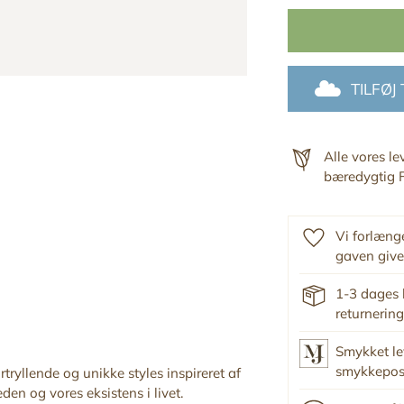
TILFØJ
Alle vores l
bæredygtig F
Vi forlænge
gaven give
1-3 dages 
returnering
Smykket le
smykkepo
tryllende og unikke styles inspireret af
den og vores eksistens i livet.