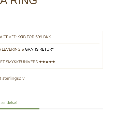
A RING
RAGT VED KØB FOR 699 DKK
S LEVERING &
GRATIS RETUR*
RNET SMYKKEUNIVERS ★★★★★
 sterlingsølv
orsendelse!