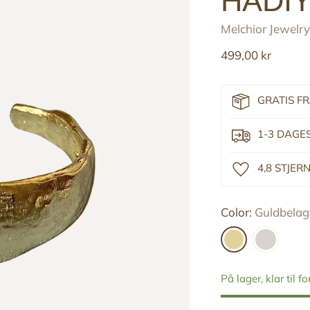
HADIY
Melchior Jewelry
Reguler
499,00 kr
pris
GRATIS F
1-3 DAGE
4,8 STJE
Color:
Guldbelagt
På lager, klar til f