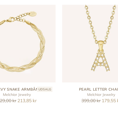
VY SNAKE ARMBÅND
PEARL LETTER CH
UDSALG
Melchior Jewelry
Melchior Jewelry
eguler
Reguler
29,00 kr
213,85 kr
399,00 kr
179,55 
ris
pris