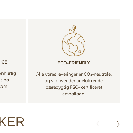
ICE
ECO-FRIENDLY
ynhurtig
Alle vores leveringer er CO₂-neutrale,
os på
og vi anvender udelukkende
.com
bæredygtig FSC- certificeret
emballage.
KKER