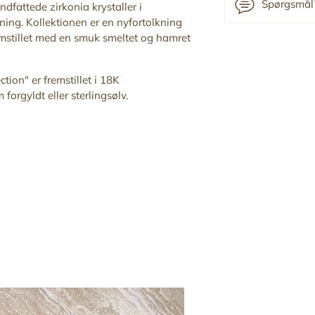
Spørgsmål?
dfattede zirkonia krystaller i
ing. Kollektionen er en nyfortolkning
remstillet med en smuk
smeltet og hamret
Tilføj
produkt
ction" er fremstillet i 18K
til
forgyldt eller sterlingsølv.
din
indkøbskurv