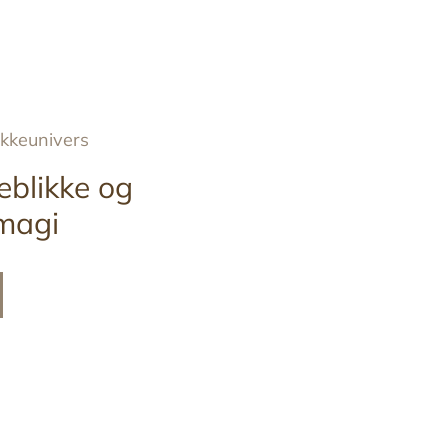
ykkeunivers
eblikke og
magi