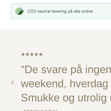
CO2-neutral levering på alle ordrer
"De svare på ingen 
weekend, hverdag e
Smukke og utrolig
– Michelle Kjærbæk