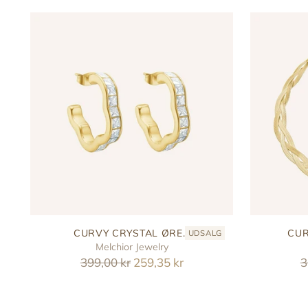
CURVY CRYSTAL ØRE...
CUR
UDSALG
Melchior Jewelry
Reguler
R
399,00 kr
259,35 kr
3
pris
p