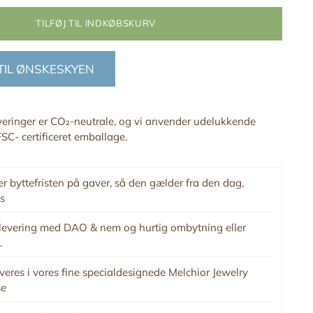
TILFØJ TIL INDKØBSKURV
 TIL ØNSKESKYEN
everinger er CO₂-neutrale, og vi anvender udelukkende
SC- certificeret emballage.
r byttefristen på gaver, så den gælder fra den dag,
s
levering med DAO & nem og hurtig ombytning eller
.
veres i vores fine specialdesignede Melchior Jewelry
se