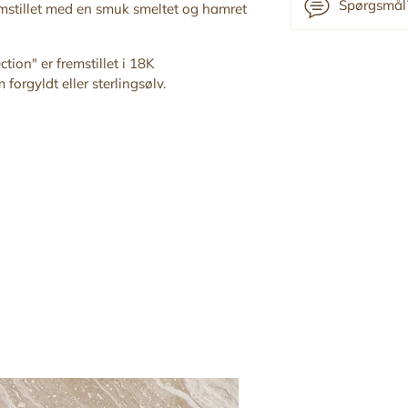
Spørgsmål?
remstillet med en smuk
smeltet og hamret
Tilføj
ction" er fremstillet i 18K
forgyldt eller sterlingsølv.
produkt
til
din
indkøbskurv