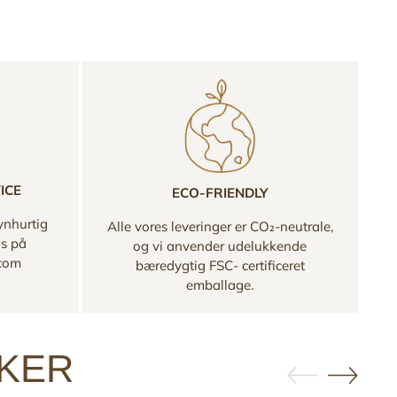
ICE
ECO-FRIENDLY
ynhurtig
Alle vores leveringer er CO₂-neutrale,
os på
og vi anvender udelukkende
.com
bæredygtig FSC- certificeret
emballage.
KKER