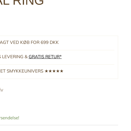
L RING
RAGT VED KØB FOR 699 DKK
S LEVERING &
GRATIS RETUR*
RNET SMYKKEUNIVERS ★★★★★
lv
orsendelse!