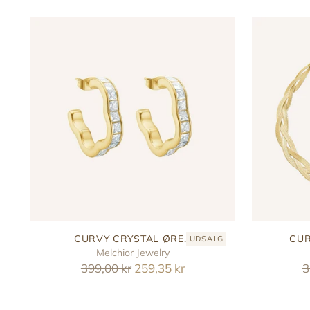
CURVY CRYSTAL ØRE...
CUR
UDSALG
Melchior Jewelry
Reguler
R
399,00 kr
259,35 kr
3
pris
p