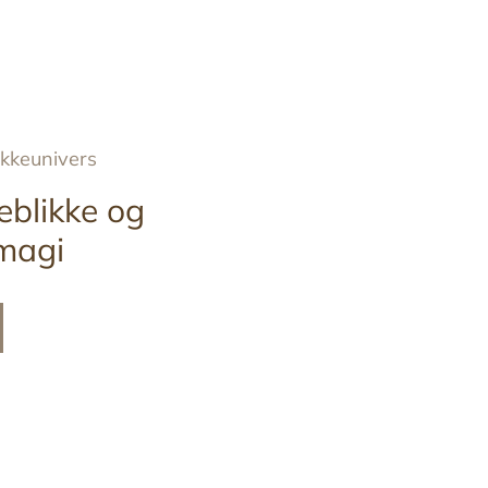
ykkeunivers
eblikke og
magi