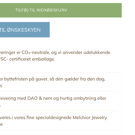
TILFØJ TIL INDKØBSKURV
 TIL ØNSKESKYEN
everinger er CO₂-neutrale, og vi anvender udelukkende
SC- certificeret emballage.
r byttefristen på gaver, så den gælder fra den dag,
s
levering med DAO & nem og hurtig ombytning eller
.
veres i vores fine specialdesignede Melchior Jewelry
se