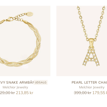
VY SNAKE ARMBÅND
PEARL LETTER CH
UDSALG
Melchior Jewelry
Melchior Jewelry
eguler
Reguler
29,00 kr
213,85 kr
399,00 kr
179,55 
ris
pris