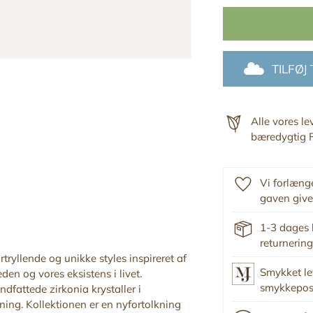
TILFØJ
Alle vores l
bæredygtig F
Vi forlænge
gaven give
1-3 dages 
returnering
tryllende og unikke styles inspireret af
Smykket le
den og vores eksistens i livet.
smykkepo
dfattede zirkonia krystaller i
ing. Kollektionen er en nyfortolkning