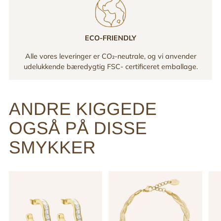
ECO-FRIENDLY
Alle vores leveringer er CO₂-neutrale, og vi anvender
udelukkende bæredygtig FSC- certificeret emballage.
ANDRE KIGGEDE
OGSÅ PÅ DISSE
SMYKKER