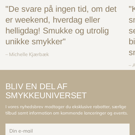
"De svare på ingen tid, om det
"
er weekend, hverdag eller
s
helligdag! Smukke og utrolig
s
unikke smykker"
b
s
– Michelle Kjærbæk
– 
BLIV EN DEL AF
SMYKKEUNIVERSET
I vores nyhedsbrev modtager du eksklusive rabatter, særlige
tilbud samt information om kommende lanceringer og events.
Din
e-