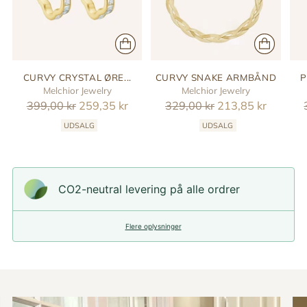
CURVY CRYSTAL ØRE...
CURVY SNAKE ARMBÅND
P
Melchior Jewelry
Melchior Jewelry
Reguler
Reguler
399,00 kr
259,35 kr
329,00 kr
213,85 kr
pris
pris
UDSALG
UDSALG
CO2-neutral levering på alle ordrer
Flere oplysninger