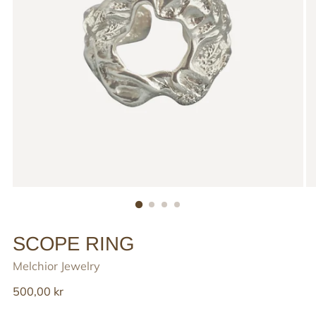
SCOPE RING
Melchior Jewelry
Reguler
500,00 kr
pris