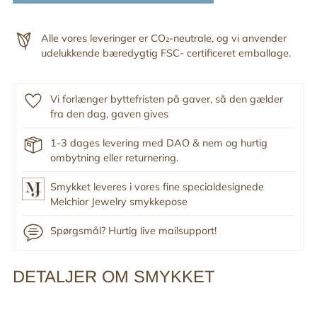
Alle vores leveringer er CO₂-neutrale, og vi anvender
udelukkende bæredygtig FSC- certificeret emballage.
Vi forlænger byttefristen på gaver, så den gælder
fra den dag, gaven gives
1-3 dages levering med DAO & nem og hurtig
ombytning eller returnering.
Smykket leveres i vores fine specialdesignede
Melchior Jewelry smykkepose
Spørgsmål? Hurtig live mailsupport!
DETALJER OM SMYKKET
Tilføj
produkt
til