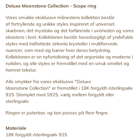
din
Deluxe Moonstone Collection - Scope ring
indkøbskurv
Vores smukke eksklusive månestens kollektion består
af fortryllende og unikke styles inspireret af universet,
skæbnen, det mystiske og det forførende
i uvisheden og vores
eksistens i livet. Kollektionen består hovedsagligt af yndefulde
styles med indfattede zirkonia krystaller i multifarvede
nuancer, som med sig bærer hver deres betydning.
Kollektionen er en nyfortolkning af det organiske og moderne i
nutiden, og alle styles er fremstillet med en smuk
smeltet og
hamret tekstur.
Alle smykker fra vores eksklusive "Deluxe
Moonstone
Collection" er fremstillet i 18K forgyldt-/sterlingsølv
925. Stemplet med S925, vælg mellem forgyldt eller
sterlingsølv.
Ringen er justerbar,
og kan
passes på flere fingre
.
Materiale
18K forgyldt-/sterlingsølv 925