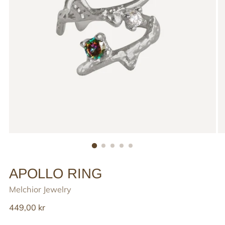
APOLLO RING
Melchior Jewelry
Reguler
449,00 kr
pris