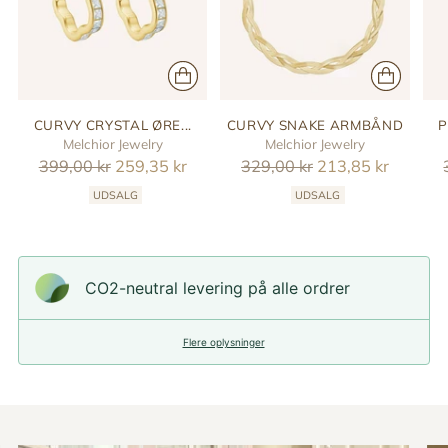
CURVY CRYSTAL ØRE...
CURVY SNAKE ARMBÅND
P
Melchior Jewelry
Melchior Jewelry
Reguler
Reguler
399,00 kr
259,35 kr
329,00 kr
213,85 kr
pris
pris
UDSALG
UDSALG
CO2-neutral levering på alle ordrer
Flere oplysninger