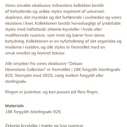
din
Vores smukke eksklusive månestens kollektion består
indkøbskurv
af fortryllende og unikke styles inspireret af universet,
skæbnen, det mystiske og det forførende
i uvisheden og vores
eksistens i livet. Kollektionen består hovedsagligt af yndefulde
styles med indfattede zirkonia krystaller i hvide eller
multifarvede nuancer, som med sig bærer hver deres
betydning. Kollektionen er en nyfortolkning af det organiske og
moderne i nutiden, og alle styles er fremstillet med en
smuk
smeltet og hamret tekstur.
Alle smykker fra vores eksklusive "Deluxe
Moonstone
Collection" er fremstillet i 18K forgyldt-/sterlingsølv
925. Stemplet med S925, vælg mellem forgyldt eller
sterlingsølv.
Ringen er justerbar,
og kan
passes på flere fingre
.
Materiale
18K forgyldt-/sterlingsølv 925
Zirkonia krystaller i mørke og lyse nuancer