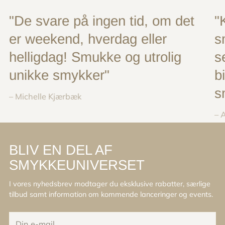
"De svare på ingen tid, om det
"
er weekend, hverdag eller
s
helligdag! Smukke og utrolig
s
unikke smykker"
b
s
– Michelle Kjærbæk
– 
BLIV EN DEL AF
SMYKKEUNIVERSET
I vores nyhedsbrev modtager du eksklusive rabatter, særlige
tilbud samt information om kommende lanceringer og events.
Din