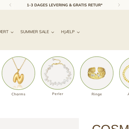
4,8 STJERNET SMYKKEUNIVERS ★★★★★
LÆRT
SUMMER SALE
HJÆLP
Perler
Charms
Ringe