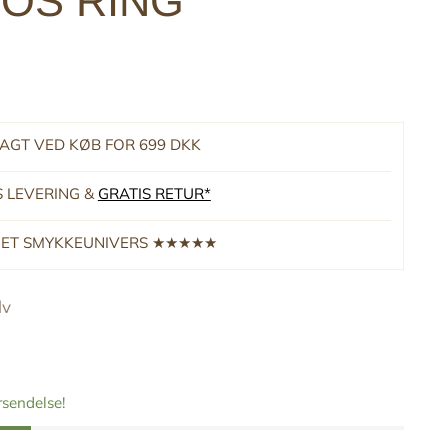
OS RING
RAGT VED KØB FOR 699 DKK
S LEVERING &
GRATIS RETUR*
RNET SMYKKEUNIVERS ★★★★★
lv
orsendelse!