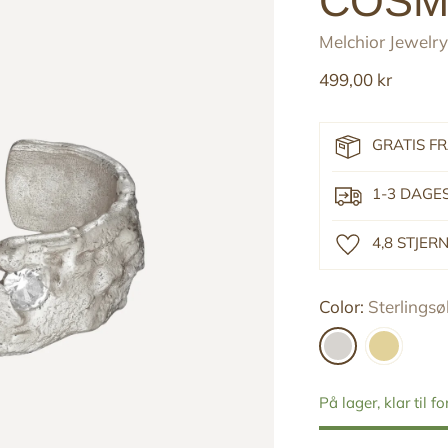
COSM
Melchior Jewelry
Reguler
499,00 kr
pris
GRATIS F
1-3 DAGE
4,8 STJE
Color:
Sterlingsø
På lager, klar til f