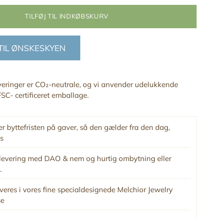
TILFØJ TIL INDKØBSKURV
 TIL ØNSKESKYEN
everinger er CO₂-neutrale, og vi anvender udelukkende
SC- certificeret emballage.
r byttefristen på gaver, så den gælder fra den dag,
s
levering med DAO & nem og hurtig ombytning eller
.
veres i vores fine specialdesignede Melchior Jewelry
se