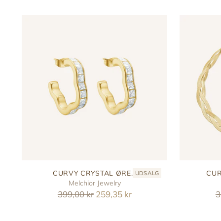
CURVY CRYSTAL ØRE...
CUR
UDSALG
Melchior Jewelry
Reguler
R
399,00 kr
259,35 kr
3
pris
p