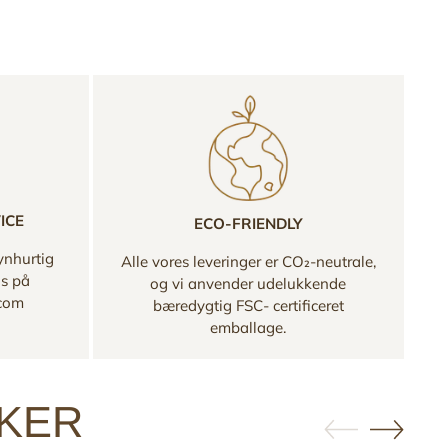
ICE
ECO-FRIENDLY
ynhurtig
Alle vores leveringer er CO₂-neutrale,
os på
og vi anvender udelukkende
.com
bæredygtig FSC- certificeret
emballage.
KKER