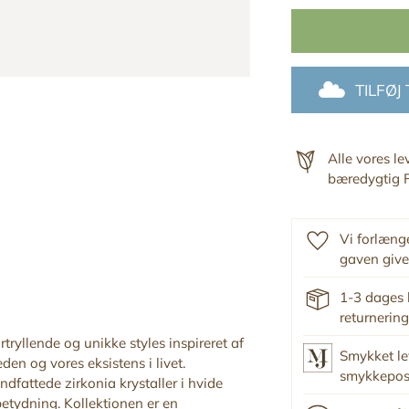
TILFØJ
Alle vores l
bæredygtig F
Vi forlænge
gaven give
1-3 dages 
returnering
tryllende og unikke styles inspireret af
Smykket le
eden og vores eksistens i livet.
smykkepo
dfattede zirkonia krystaller i hvide
betydning. Kollektionen er en