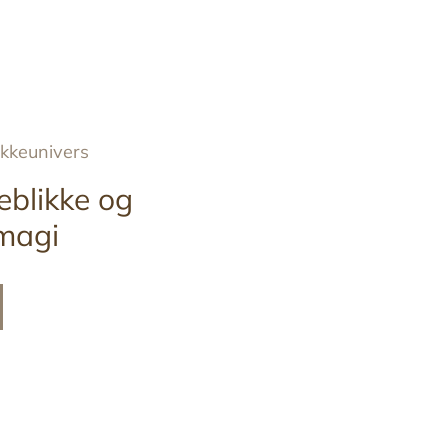
ykkeunivers
eblikke og
magi