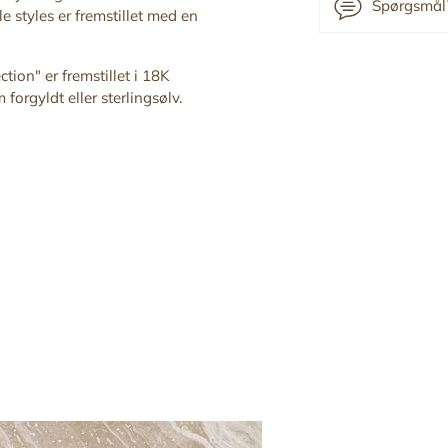
Spørgsmål?
e styles er fremstillet med en
Tilføj
ction" er fremstillet i 18K
produkt
forgyldt eller sterlingsølv.
til
din
indkøbskurv