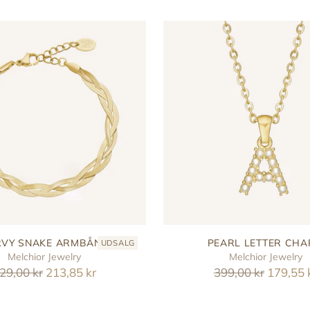
VY SNAKE ARMBÅND
PEARL LETTER CH
UDSALG
Melchior Jewelry
Melchior Jewelry
eguler
Reguler
29,00 kr
213,85 kr
399,00 kr
179,55 
ris
pris