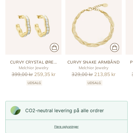
CURVY CRYSTAL ØRE...
CURVY SNAKE ARMBÅND
P
Melchior Jewelry
Melchior Jewelry
Reguler
Reguler
399,00 kr
259,35 kr
329,00 kr
213,85 kr
pris
pris
UDSALG
UDSALG
CO2-neutral levering på alle ordrer
Flere oplysninger