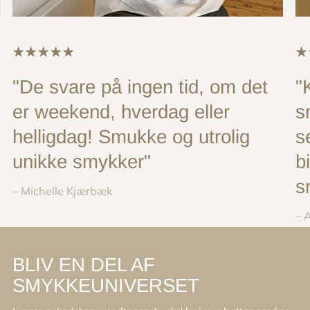
"De svare på ingen tid, om det
"
er weekend, hverdag eller
s
helligdag! Smukke og utrolig
s
unikke smykker"
b
s
– Michelle Kjærbæk
– 
BLIV EN DEL AF
SMYKKEUNIVERSET