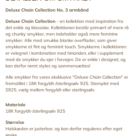
produkt
Deluxe Chain Collection No. 3 armbånd
til
din
Deluxe Chain Collection
-
en kollektion med
inspiration fra
indkøbskurv
det enkle og klassiske. Kollektionen består primært af mere rå
og chunky smykker, men indeholder også mere feminine
smykker. Alle med smukke blanke overflader, som giver
smykkerne et fint og feminint touch. Smykkerne i kollektionen
er velegnet i kombination med hinanden, eller i supplement
med de smykker du ejer i forvejen. De er enkle i designet, og
kan derfor nemt styles og sammensættes!
Alle smykker fra vores eksklusive "Deluxe Chain Collection" er
fremstillet i 18K forgyldt-/sterlingsølv 925. Stemplet med
S925, vælg mellem forgyldt eller sterlingsølv.
Materiale
18K forgyldt-/sterlingsølv 925
Størrelse
Halskæden er justerbar, og kan derfor
reguleres efter eget
ønske.