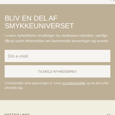
– 
BLIV EN DEL AF
SMYKKEUNIVERSET
I vores nyhedsbrev modtager du eksklusive rabatter, særlige
tilbud samt information om kommende lanceringer og events.
Din
e-
mail
TILMELD NYHEDSBREV
Vi behandler dine oplysninger jf. vores
privatlivspolitik
, og du kan altid
afmelde dig.
NYTTIGE LINKS