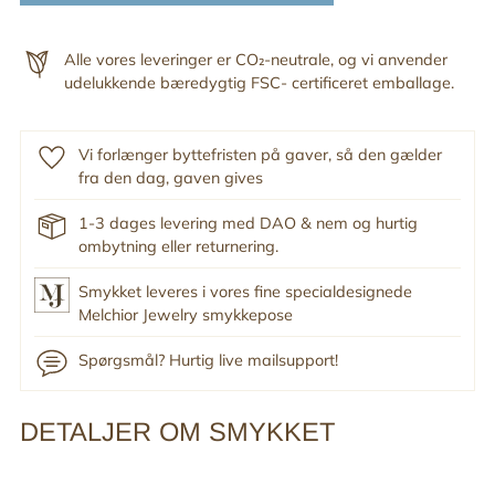
Alle vores leveringer er CO₂-neutrale, og vi anvender
udelukkende bæredygtig FSC- certificeret emballage.
Vi forlænger byttefristen på gaver, så den gælder
fra den dag, gaven gives
1-3 dages levering med DAO & nem og hurtig
ombytning eller returnering.
Smykket leveres i vores fine specialdesignede
Melchior Jewelry smykkepose
Spørgsmål? Hurtig live mailsupport!
DETALJER OM SMYKKET
Tilføj
produkt
til