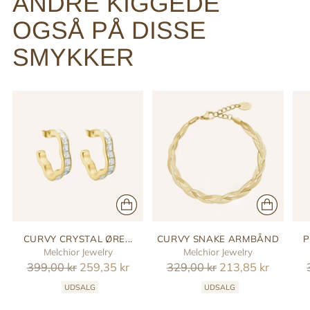
ANDRE KIGGEDE
OGSÅ PÅ DISSE
SMYKKER
CURVY CRYSTAL ØRE...
CURVY SNAKE ARMBÅND
P
Melchior Jewelry
Melchior Jewelry
Reguler
Reguler
399,00 kr
259,35 kr
329,00 kr
213,85 kr
pris
pris
UDSALG
UDSALG