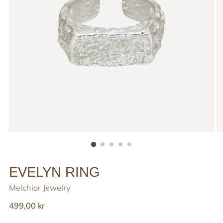
EVELYN RING
Melchior Jewelry
Reguler
499,00 kr
pris