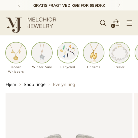
1-3 DAGES LEVERING & GRATIS RETUR*
0
Ocean
Winter Sale
Recycled
Charms
Perler
Whispers
Hjem
Shop ringe
Evelyn ring