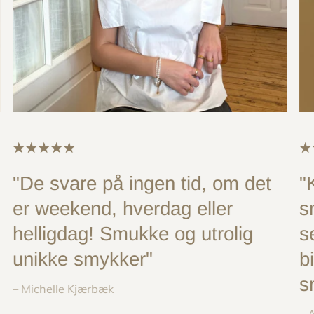
"De svare på ingen tid, om det
"
er weekend, hverdag eller
s
helligdag! Smukke og utrolig
s
unikke smykker"
b
s
– Michelle Kjærbæk