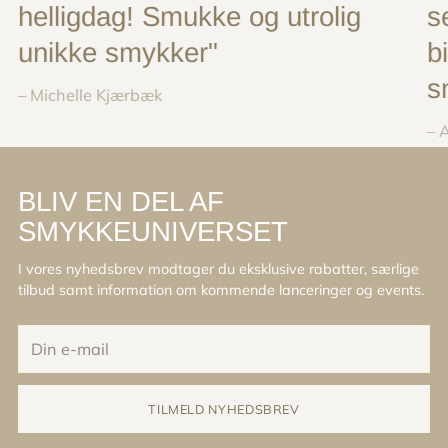
helligdag! Smukke og utrolig
s
unikke smykker"
b
s
– Michelle Kjærbæk
– 
BLIV EN DEL AF
SMYKKEUNIVERSET
I vores nyhedsbrev modtager du eksklusive rabatter, særlige
tilbud samt information om kommende lanceringer og events.
Din
e-
mail
TILMELD NYHEDSBREV