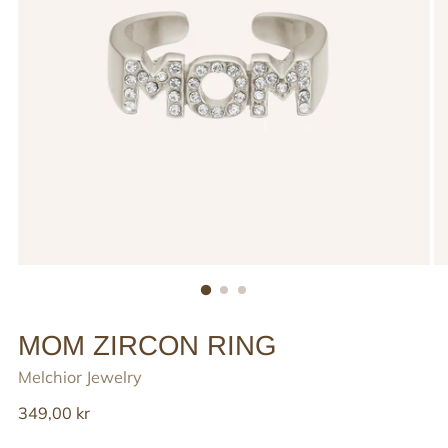
MOM ZIRCON RING
Melchior Jewelry
Reguler
349,00 kr
pris