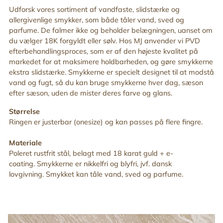
din
Udforsk vores sortiment af vandfaste, slidstærke og
indkøbskurv
allergivenlige smykker, som både tåler vand, sved og
parfume. De falmer ikke og beholder belægningen, uanset om
du vælger 18K forgyldt eller sølv. Hos MJ anvender vi PVD
efterbehandlingsproces, som er af den højeste kvalitet på
markedet for at maksimere holdbarheden, og gøre smykkerne
ekstra slidstærke. Smykkerne er specielt designet til at modstå
vand og fugt, så du kan bruge smykkerne hver dag, sæson
efter sæson, uden de mister deres farve og glans.
Størrelse
Ringen er justerbar (onesize) og kan passes på flere fingre.
Materiale
Poleret rustfrit stål, belagt med 18 karat guld + e-
coating. Smykkerne er nikkelfri og blyfri, jvf. dansk
lovgivning. Smykket kan tåle vand, sved og parfume.