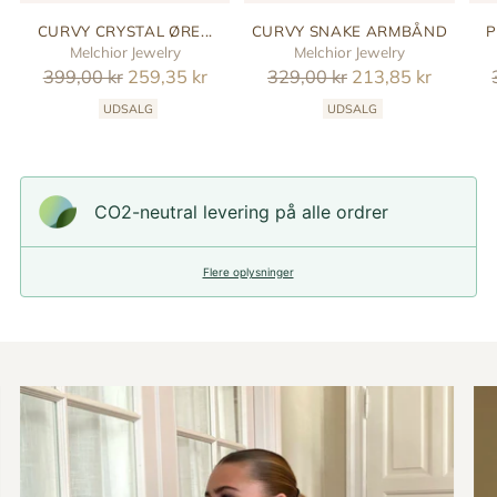
CURVY CRYSTAL ØRE...
CURVY SNAKE ARMBÅND
P
Melchior Jewelry
Melchior Jewelry
Reguler
Reguler
399,00 kr
259,35 kr
329,00 kr
213,85 kr
pris
pris
UDSALG
UDSALG
CO2-neutral levering på alle ordrer
Flere oplysninger