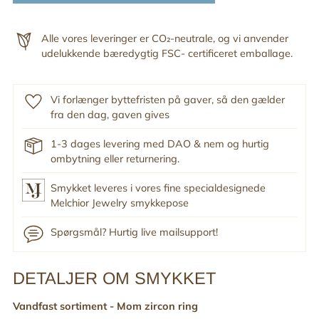
Alle vores leveringer er CO₂-neutrale, og vi anvender
udelukkende bæredygtig FSC- certificeret emballage.
Vi forlænger byttefristen på gaver, så den gælder
fra den dag, gaven gives
1-3 dages levering med DAO & nem og hurtig
ombytning eller returnering.
Smykket leveres i vores fine specialdesignede
Melchior Jewelry smykkepose
Spørgsmål? Hurtig live mailsupport!
DETALJER OM SMYKKET
Tilføj
produkt
Vandfast sortiment -
Mom zircon ring
til