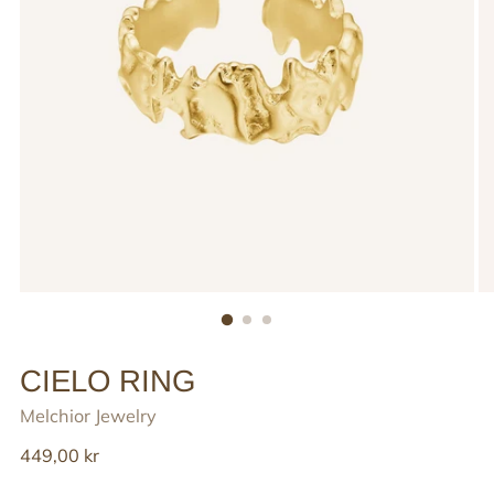
CIELO RING
Melchior Jewelry
Reguler
449,00 kr
pris