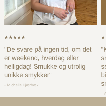
"De svare på ingen tid, om det
"
er weekend, hverdag eller
s
helligdag! Smukke og utrolig
s
unikke smykker"
b
s
– Michelle Kjærbæk
– 