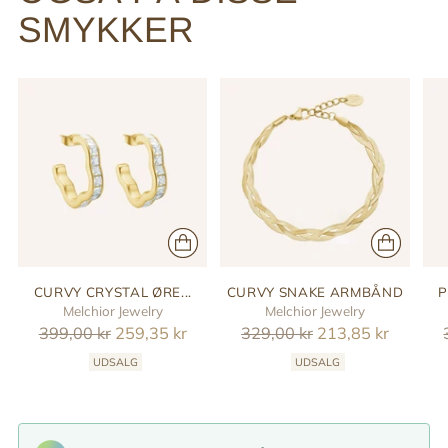
SMYKKER
CURVY CRYSTAL ØRE...
CURVY SNAKE ARMBÅND
P
Melchior Jewelry
Melchior Jewelry
Reguler
Reguler
399,00 kr
259,35 kr
329,00 kr
213,85 kr
pris
pris
UDSALG
UDSALG