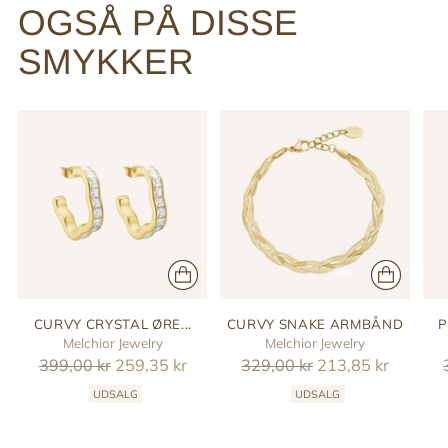
OGSÅ PÅ DISSE
SMYKKER
CURVY CRYSTAL ØRE...
CURVY SNAKE ARMBÅND
P
Melchior Jewelry
Melchior Jewelry
Reguler
Reguler
399,00 kr
259,35 kr
329,00 kr
213,85 kr
pris
pris
UDSALG
UDSALG