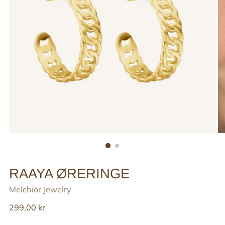
RAAYA ØRERINGE
Melchior Jewelry
Reguler
299,00 kr
pris