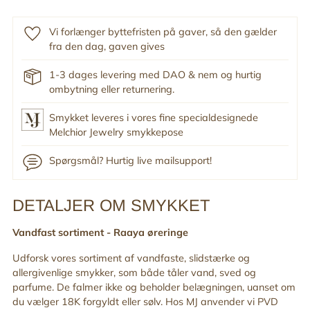
Vi forlænger byttefristen på gaver, så den gælder
fra den dag, gaven gives
1-3 dages levering med DAO & nem og hurtig
ombytning eller returnering.
Smykket leveres i vores fine specialdesignede
Melchior Jewelry smykkepose
Spørgsmål? Hurtig live mailsupport!
DETALJER OM SMYKKET
Tilføj
produkt
Vandfast sortiment -
Raaya øreringe
til
din
Udforsk vores sortiment af vandfaste, slidstærke og
indkøbskurv
allergivenlige smykker, som både tåler vand, sved og
parfume. De falmer ikke og beholder belægningen, uanset om
du vælger 18K forgyldt eller sølv. Hos MJ anvender vi PVD