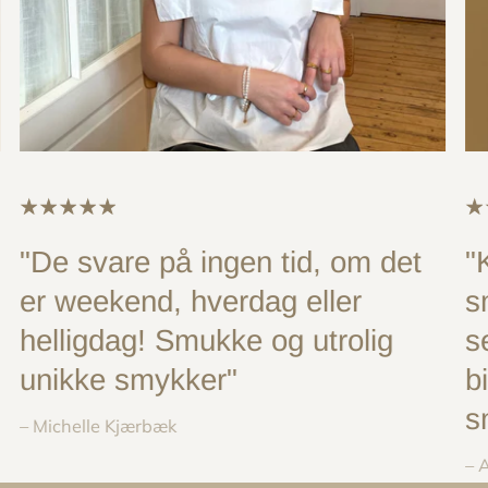
"De svare på ingen tid, om det
"
er weekend, hverdag eller
s
helligdag! Smukke og utrolig
s
unikke smykker"
b
s
– Michelle Kjærbæk
– 