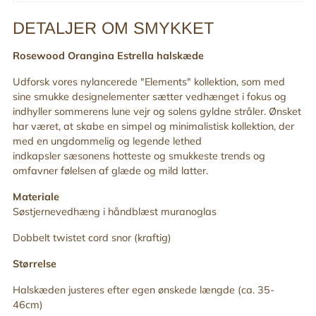
DETALJER OM SMYKKET
Tilføj
produkt
Rosewood Orangina Estrella halskæde
til
din
Udforsk vores nylancerede "
Elements" kollektion, som med
indkøbskurv
sine smukke designelementer sætter vedhænget i fokus og
indhyller sommerens lune vejr og solens gyldne stråler. Ønsket
har været, at skabe en simpel og minimalistisk kollektion, der
med en ungdommelig og legende lethed
indkapsler sæsonens hotteste og smukkeste trends og
omfavner følelsen af
glæde og mild latter.
Materiale
Søstjernevedhæng i håndblæst muranoglas
Dobbelt twistet cord snor (kraftig)
Størrelse
Halskæden justeres efter egen ønskede længde (ca. 35-
46cm)