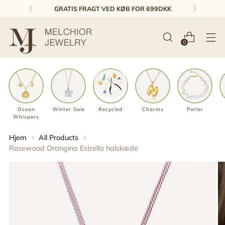
1-3 DAGES LEVERING & GRATIS RETUR*
0
Ocean
Winter Sale
Recycled
Charms
Perler
Whispers
Hjem
All Products
Rosewood Orangina Estrella halskæde