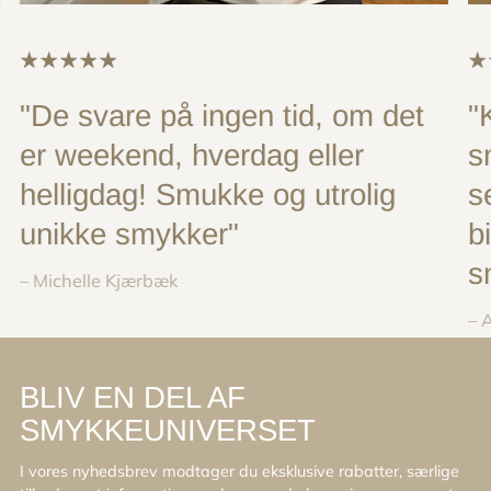
"De svare på ingen tid, om det
"
er weekend, hverdag eller
s
helligdag! Smukke og utrolig
s
unikke smykker"
b
s
– Michelle Kjærbæk
– 
BLIV EN DEL AF
SMYKKEUNIVERSET
I vores nyhedsbrev modtager du eksklusive rabatter, særlige