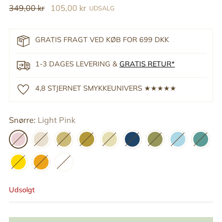
Reguler
349,00 kr
105,00 kr
UDSALG
pris
GRATIS FRAGT VED KØB FOR 699 DKK
1-3 DAGES LEVERING &
GRATIS RETUR*
4,8 STJERNET SMYKKEUNIVERS ★★★★★
Snørre:
Light Pink
Udsolgt