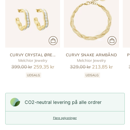
CURVY CRYSTAL ØRE...
CURVY SNAKE ARMBÅND
P
Melchior Jewelry
Melchior Jewelry
Reguler
Reguler
399,00 kr
259,35 kr
329,00 kr
213,85 kr
pris
pris
UDSALG
UDSALG
CO2-neutral levering på alle ordrer
Flere oplysninger