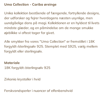
din
Uma Collection -
Cariba
øreinge
indkøbskurv
Unika kollektion bestående af fængende, fortryllende designs,
der udforsker og fejrer hverdagens næsten usynlige, men
uundgåelige dans på magi. Kollektionen er en hyldest til livets
mindste glæder, og en påmindelse om de mange smukke
øjeblikke vi oftest tager for givet.
Alle smykker fra vores "Uma
Collection" er fremstillet i 18K
forgyldt-/sterlingsølv 925. Stemplet med S925, vælg mellem
forgyldt eller sterlingsølv.
Materiale
18K forgyldt-/sterlingsølv 925
Zirkonia krystaller i hvid
Ferskvandsperler i nuancer af elfenbenshvid