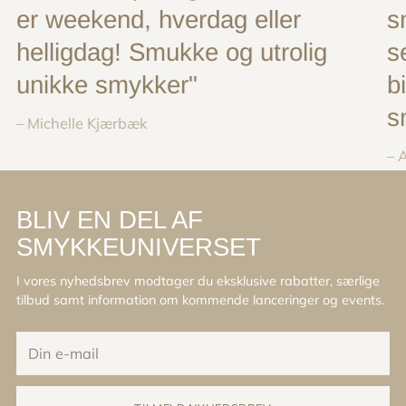
er weekend, hverdag eller
s
helligdag! Smukke og utrolig
s
unikke smykker"
b
s
– Michelle Kjærbæk
– 
BLIV EN DEL AF
SMYKKEUNIVERSET
I vores nyhedsbrev modtager du eksklusive rabatter, særlige
tilbud samt information om kommende lanceringer og events.
Din
e-
mail