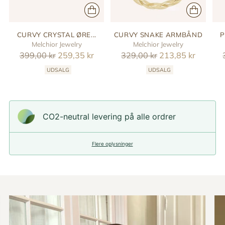
CURVY CRYSTAL ØRE...
CURVY SNAKE ARMBÅND
P
Melchior Jewelry
Melchior Jewelry
Reguler
Reguler
399,00 kr
259,35 kr
329,00 kr
213,85 kr
pris
pris
UDSALG
UDSALG
CO2-neutral levering på alle ordrer
Flere oplysninger