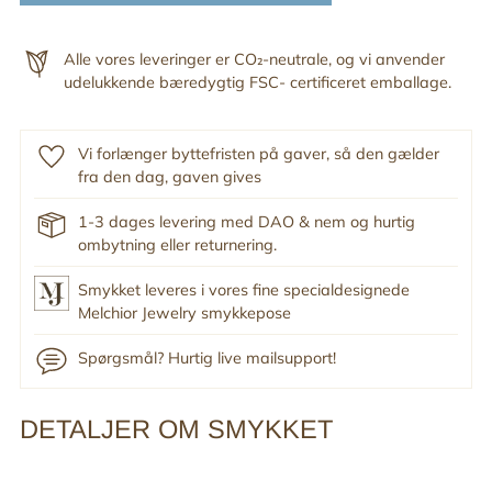
Alle vores leveringer er CO₂-neutrale, og vi anvender
udelukkende bæredygtig FSC- certificeret emballage.
Vi forlænger byttefristen på gaver, så den gælder
fra den dag, gaven gives
1-3 dages levering med DAO & nem og hurtig
ombytning eller returnering.
Smykket leveres i vores fine specialdesignede
Melchior Jewelry smykkepose
Spørgsmål? Hurtig live mailsupport!
DETALJER OM SMYKKET
Tilføj
produkt
til